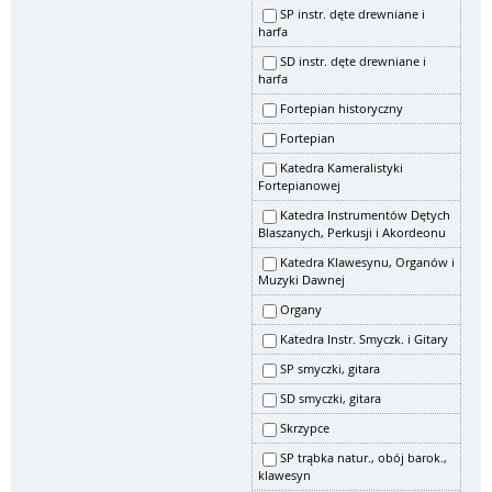
SP instr. dęte drewniane i
harfa
SD instr. dęte drewniane i
harfa
Fortepian historyczny
Fortepian
Katedra Kameralistyki
Fortepianowej
Katedra Instrumentów Dętych
Blaszanych, Perkusji i Akordeonu
Katedra Klawesynu, Organów i
Muzyki Dawnej
Organy
Katedra Instr. Smyczk. i Gitary
SP smyczki, gitara
SD smyczki, gitara
Skrzypce
SP trąbka natur., obój barok.,
klawesyn