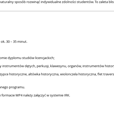
naturalny sposób rozwinąć indywidualne zdolności studentów. To zaleta bl
 ok. 30 – 35 minut.
omie dyplomu studiów licencjackich;
y instrumentów dętych, perkusji, klawesynu, organów, instrumentów histor
zypce historyczne, altówka historyczna, wiolonczela historyczna, flet travers
wanego programu.
 formacie MP4 należy załączyć w systemie IRK.