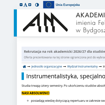
Unia Europejska
Rekrutacja na rok akademicki 2026/27 dla studiów
Oferta prezentowana na tej stronie ograniczona jest do wybrane
Jednostki organizacyjne
Wydział Instrumentalny
I
Instrumentalistyka, specjaln
Studia trwają cztery semestry. Po ukończeniu studiów abso
NASI ABSOLWENCI
posiadają wiedzę dotyczącą repertuaru w zakresie s