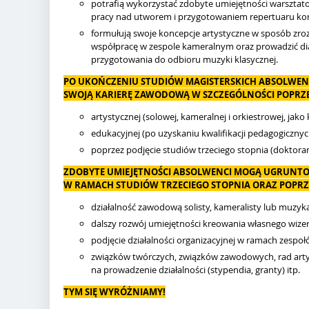
potrafią wykorzystać zdobyte umiejętności warsztato
pracy nad utworem i przygotowaniem repertuaru ko
formułują swoje koncepcje artystyczne w sposób zroz
współpracę w zespole kameralnym oraz prowadzić di
przygotowania do odbioru muzyki klasycznej.
PO UKOŃCZENIU STUDIÓW MAGISTERSKICH ABSOLWEN
SWOJĄ KARIERĘ ZAWODOWĄ W SZCZEGÓLNOŚCI POPRZE
artystycznej (solowej, kameralnej i orkiestrowej, jak
edukacyjnej (po uzyskaniu kwalifikacji pedagogicznyc
poprzez podjęcie studiów trzeciego stopnia (doktoran
ZDOBYTE UMIEJĘTNOŚCI ABSOLWENCI MOGĄ UGRUNTO
W RAMACH STUDIÓW TRZECIEGO STOPNIA ORAZ POPRZ
działalność zawodową solisty, kameralisty lub muzyk
dalszy rozwój umiejętności kreowania własnego wize
podjęcie działalności organizacyjnej w ramach zespo
związków twórczych, związków zawodowych, rad art
na prowadzenie działalności (stypendia, granty) itp.
TYM SIĘ WYRÓŻNIAMY!