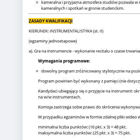
kameralna i przyjazna atmosfera studiów pozwala w 
kameralnych i spotkań w gronie studenckim.
ZASADY KWALIFIKACJI
KIERUNEK: INSTRUMENTALISTYKA (st. II)
(egzaminy jednoetapowe)
a). Gra na instrumencie - wykonanie recitalu o czasie trwania
Wymagania programowe:
dowolny program zróżnicowany stylistycznie na pozi
Program powinien być wykonany z pamięci (nie dotycz
Kandydaci ubiegający się o przyjęcie na instrument: skr
na w/w instrumentach.
Komisja zastrzega sobie prawo do skrócenia wykony
W przypadku egzaminów w formie zdalnej pliki wideo w
minimalna liczba punktów: (16 pkt. x 3) = 48 pkt.
maksymalna liczba punktów: (25 pkt. x 3) = 75 pkt.