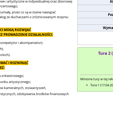
we i artystyczne w indywidualnej oraz zbiorowej
K
ncertowego;
umiały, przez co są w stanie nawiązać
Po
alog ze słuchaczami o zróżnicowanym stopniu
Wyma
CI MOGĄ ROZWIJAĆ
Z PROWADZENIE DZIAŁALNOŚCI:
o korepetytor i akompaniator);
h);
Tura 2 
ckich).
WAĆ I ROZWINĄĆ
EZ:
a orkiestrowego;
Minione tury w tej rek
runku artystycznego;
Tura 1 (17.04.2
łów kameralnych, stowarzyszeń,
ystycznych, zdobywania środków finansowych