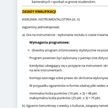
kameralnych i spotkań w gronie studenckim.
ZASADY KWALIFIKACJI
KIERUNEK: INSTRUMENTALISTYKA (st. II)
(egzaminy jednoetapowe)
a). Gra na instrumencie - wykonanie recitalu o czasie trwania
Wymagania programowe:
dowolny program zróżnicowany stylistycznie na pozi
Program powinien być wykonany z pamięci (nie dotycz
Kandydaci ubiegający się o przyjęcie na instrument: skr
na w/w instrumentach.
Komisja zastrzega sobie prawo do skrócenia wykony
W przypadku egzaminów w formie zdalnej pliki wideo w
minimalna liczba punktów: (16 pkt. x 3) = 48 pkt.
maksymalna liczba punktów: (25 pkt. x 3) = 75 pkt.
b). Egzamin kierunkowy z wiedzy o kulturze, związany temat