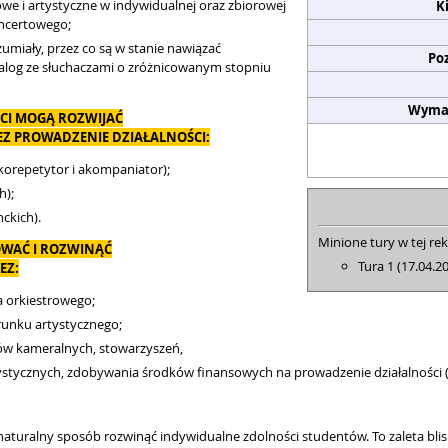
we i artystyczne w indywidualnej oraz zbiorowej
K
ncertowego;
umiały, przez co są w stanie nawiązać
Po
alog ze słuchaczami o zróżnicowanym stopniu
Wyma
CI MOGĄ ROZWIJAĆ
Z PROWADZENIE DZIAŁALNOŚCI:
o korepetytor i akompaniator);
h);
ckich).
Minione tury w tej rek
WAĆ I ROZWINĄĆ
Tura 1 (17.04.2
EZ:
a orkiestrowego;
runku artystycznego;
łów kameralnych, stowarzyszeń,
tycznych, zdobywania środków finansowych na prowadzenie działalności (st
naturalny sposób rozwinąć indywidualne zdolności studentów. To zaleta bl