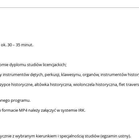
 ok. 30 – 35 minut.
omie dyplomu studiów licencjackich;
y instrumentów dętych, perkusji, klawesynu, organów, instrumentów histor
zypce historyczne, altówka historyczna, wiolonczela historyczna, flet travers
wanego programu.
 formacie MP4 należy załączyć w systemie IRK.
ycznie z wybranym kierunkiem i specjalnością studiów (egzamin ustny).