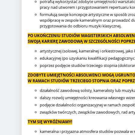
potrafią wykorzystać zdobyte umiejętności warsztato
pracy nad utworem i przygotowaniem repertuaru ko
formułują swoje koncepcje artystyczne w sposób zroz
współpracę w zespole kameralnym oraz prowadzić di
przygotowania do odbioru muzyki klasycznej.
PO UKOŃCZENIU STUDIÓW MAGISTERSKICH ABSOLWEN
SWOJĄ KARIERĘ ZAWODOWĄ W SZCZEGÓLNOŚCI POPRZE
artystycznej (solowej, kameralnej i orkiestrowej, jak
edukacyjnej (po uzyskaniu kwalifikacji pedagogicznyc
poprzez podjęcie studiów trzeciego stopnia (doktoran
ZDOBYTE UMIEJĘTNOŚCI ABSOLWENCI MOGĄ UGRUNTO
W RAMACH STUDIÓW TRZECIEGO STOPNIA ORAZ POPRZ
działalność zawodową solisty, kameralisty lub muzyk
dalszy rozwój umiejętności kreowania własnego wize
podjęcie działalności organizacyjnej w ramach zespo
związków twórczych, związków zawodowych, rad artys
TYM SIĘ WYRÓŻNIAMY!
kameralna i przyjazna atmosfera studiów pozwala w 