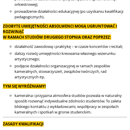
orkiestrowej);
prowadzenie działalności edukacyjnej (po uzyskaniu kwalifikacji
pedagogicznych).
ZDOBYTE UMIEJĘTNOŚCI ABSOLWENCI MOGĄ UGRUNTOWAĆ I
ROZWINĄĆ
W RAMACH STUDIÓW DRUGIEGO STOPNIA ORAZ POPRZEZ:
działalność zawodową i praktykę – w czasie koncertów i recitali;
dalszy rozwój umiejętności kreowania własnego wizerunku
artystycznego;
podjęcie działalności organizacyjnej w ramach zespołów
kameralnych, stowarzyszeń, związków twórczych, rad
artystycznych itp.
TYM SIĘ WYRÓŻNIAMY!
kameralna i przyjazna atmosfera studiów pozwala w naturalny
sposób rozwinąć indywidualne zdolności studentów. To zaleta
bliskiego kontaktu z wykładowcami, współpracy w zespołach
kameralnych i spotkań w gronie studenckim.
ZASADY KWALIFIKACJI