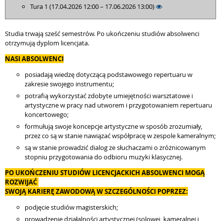
Tura 1 (17.04.2026 12:00 – 17.06.2026 13:00)
Studia trwają sześć semestrów. Po ukończeniu studiów absolwenci
otrzymują dyplom licencjata.
NASI ABSOLWENCI
posiadają wiedzę dotyczącą podstawowego repertuaru w
zakresie swojego instrumentu;
potrafią wykorzystać zdobyte umiejętności warsztatowe i
artystyczne w pracy nad utworem i przygotowaniem repertuaru
koncertowego;
formułują swoje koncepcje artystyczne w sposób zrozumiały,
przez co są w stanie nawiązać współpracę w zespole kameralnym;
są w stanie prowadzić dialog ze słuchaczami o zróżnicowanym
stopniu przygotowania do odbioru muzyki klasycznej.
PO UKOŃCZENIU STUDIÓW LICENCJACKICH ABSOLWENCI MOGĄ
ROZWIJAĆ
SWOJĄ KARIERĘ ZAWODOWĄ W SZCZEGÓLNOŚCI POPRZEZ:
podjęcie studiów magisterskich;
prowadzenie działalności artystycznej (solowej, kameralnej i