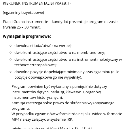
KIERUNEK: INSTRUMENTALISTYKA (st. I)
(egzaminy trzyetapowe)
Etap I Gra na instrumencie – kandydat prezentuje program o czasie
trwania 25 – 30 minut.
Wymagania programowe:
dowolna etiuda/utwór na werbel;
dwie kontrastujące części utworu na membranofony;
dwie kontrastujące części utworu na instrument melodyczny w
technice czteropałkowej;
dowolne pozycje dopełniające minimalny czas egzaminu (o ile
pozycje obowiązkowe go nie wypełniły).
Program powinien być wykonany z pamięci (nie dotyczy
instrumentów dętych, perkusji, klawesynu, organów,
instrumentów historycznych).
Komisja zastrzega sobie prawo do skrócenia wykonywanego
programu.
W przypadku egzaminów w formie zdalnej pliki wideo w formacie
MP4 należy załączyć w systemie IRK.
minimalna liczba punktów: (16 pkt. x 3) = 48 pkt.