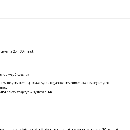
 trwania 25 – 30 minut.
ym lub współczesnym
tów dętych, perkusji, klawesynu, organów, instrumentów historycznych).
ramu.
P4 należy załączyć w systemie IRK.
owania oraz interpretacji utworu przygotowanego w czasie 30 minut.