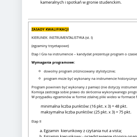
kameralnych i spotkań w gronie studenckim.
ZASADY KWALIFIKACJI
KIERUNEK: INSTRUMENTALISTYKA (st. I)
(egzaminy trzyetapowe)
Etap I Gra na instrumencie – kandydat prezentuje program o czasie
Wymagania programowe:
dowolny program zróżnicowany stylistycznie;
program może być wykonany na instrumencie historyczn
Program powinien być wykonany z pamięci (nie dotyczy instrumen
Komisja zastrzega sobie prawo do skrócenia wykonywanego prog
W przypadku egzaminów w formie zdalnej pliki wideo w formacie M
minimalna liczba punktów: (16 pkt. x 3) = 48 pkt.
maksymalna liczba punktów: (25 pkt. x 3) = 75 pkt.
Etap II
Egzamin kierunkowy z czytania nut a vista;
Egzamin kierunkowy - przedstawienie stopnia opan