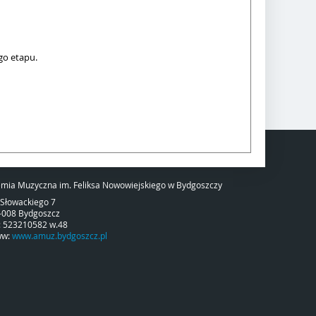
ego etapu.
mia Muzyczna im. Feliksa Nowowiejskiego w Bydgoszczy
. Słowackiego 7
-008 Bydgoszcz
l: 523210582 w.48
ww:
www.amuz.bydgoszcz.pl