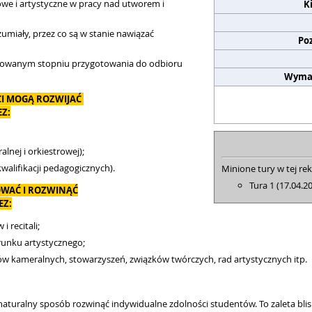
owe i artystyczne w pracy nad utworem i
K
umiały, przez co są w stanie nawiązać
Po
nicowanym stopniu przygotowania do odbioru
Wyma
CI MOGĄ ROZWIJAĆ
Z:
lnej i orkiestrowej);
walifikacji pedagogicznych).
Minione tury w tej rek
Tura 1 (17.04.2
WAĆ I ROZWINĄĆ
EZ:
 recitali;
runku artystycznego;
łów kameralnych, stowarzyszeń, związków twórczych, rad artystycznych itp.
naturalny sposób rozwinąć indywidualne zdolności studentów. To zaleta bl