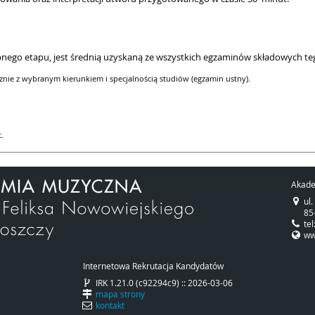
ępnego etapu, jest średnią uzyskaną ze wszystkich egzaminów składowych t
cznie z wybranym kierunkiem i specjalnością studiów (egzamin ustny).
t.
Akade
ul
85
te
w
Internetowa Rekrutacja Kandydatów
IRK 1.21.0 (c92294c9) :: 2026-03-06
mapa strony
kontakt