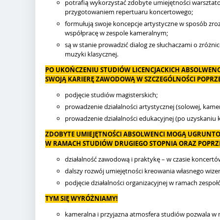
potrafią wykorzystać zdobyte umiejętności warsztat
przygotowaniem repertuaru koncertowego;
formułują swoje koncepcje artystyczne w sposób zroz
współpracę w zespole kameralnym;
są w stanie prowadzić dialog ze słuchaczami o zróż
muzyki klasycznej.
PO UKOŃCZENIU STUDIÓW LICENCJACKICH ABSOLWEN
SWOJĄ KARIERĘ ZAWODOWĄ W SZCZEGÓLNOŚCI POPRZE
podjęcie studiów magisterskich;
prowadzenie działalności artystycznej (solowej, kamera
prowadzenie działalności edukacyjnej (po uzyskaniu k
ZDOBYTE UMIEJĘTNOŚCI ABSOLWENCI MOGĄ UGRUNTO
W RAMACH STUDIÓW DRUGIEGO STOPNIA ORAZ POPRZ
działalność zawodową i praktykę – w czasie koncertów i
dalszy rozwój umiejętności kreowania własnego wize
podjęcie działalności organizacyjnej w ramach zespo
TYM SIĘ WYRÓŻNIAMY!
kameralna i przyjazna atmosfera studiów pozwala w 