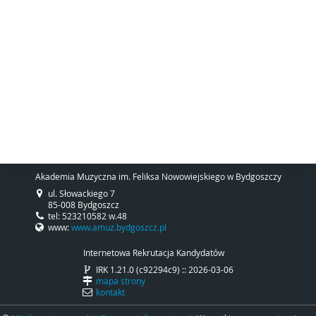
Akademia Muzyczna im. Feliksa Nowowiejskiego w Bydgoszczy
ul. Słowackiego 7
85-008 Bydgoszcz
tel: 523210582 w.48
www:
www.amuz.bydgoszcz.pl
Internetowa Rekrutacja Kandydatów
IRK 1.21.0 (c92294c9) :: 2026-03-06
mapa strony
kontakt