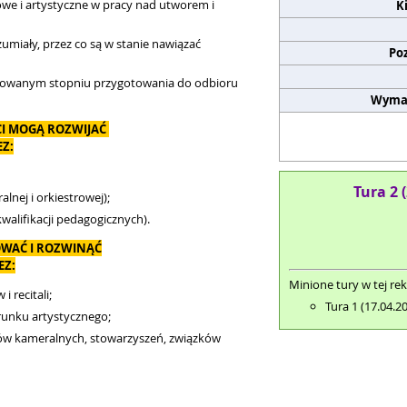
owe i artystyczne w pracy nad utworem i
K
umiały, przez co są w stanie nawiązać
Po
nicowanym stopniu przygotowania do odbioru
Wyma
CI MOGĄ ROZWIJAĆ
Z:
Tura 2 
lnej i orkiestrowej);
walifikacji pedagogicznych).
WAĆ I ROZWINĄĆ
EZ:
Minione tury w tej rek
 recitali;
Tura 1 (17.04.2
runku artystycznego;
ołów kameralnych, stowarzyszeń, związków