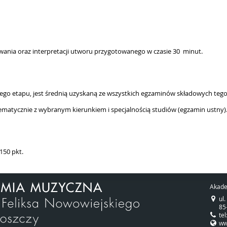
ania oraz interpretacji utworu przygotowanego w czasie 30 minut.
nego etapu, jest średnią uzyskaną ze wszystkich egzaminów składowych teg
tematycznie z wybranym kierunkiem i specjalnością studiów (egzamin ustny)
 150 pkt.
Akade
ul
85
te
w