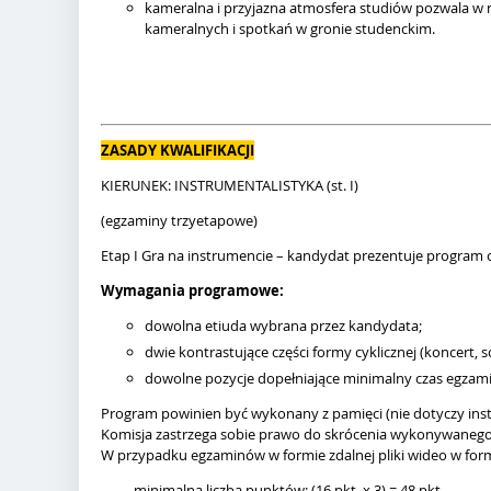
kameralna i przyjazna atmosfera studiów pozwala w 
kameralnych i spotkań w gronie studenckim.
ZASADY KWALIFIKACJI
KIERUNEK: INSTRUMENTALISTYKA (st. I)
(egzaminy trzyetapowe)
Etap I Gra na instrumencie – kandydat prezentuje program o
Wymagania programowe:
dowolna etiuda wybrana przez kandydata;
dwie kontrastujące części formy cyklicznej (koncert
dowolne pozycje dopełniające minimalny czas egzamin
Program powinien być wykonany z pamięci (nie dotyczy ins
Komisja zastrzega sobie prawo do skrócenia wykonywaneg
W przypadku egzaminów w formie zdalnej pliki wideo w form
minimalna liczba punktów: (16 pkt. x 3) = 48 pkt.