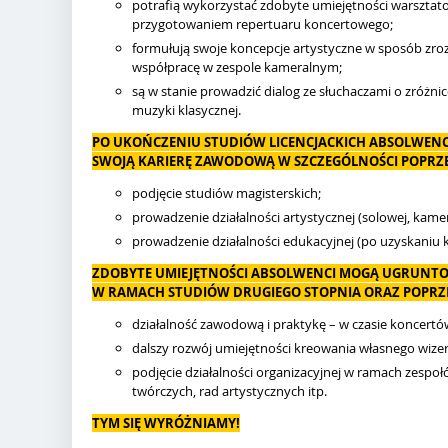
potrafią wykorzystać zdobyte umiejętności warsztat
przygotowaniem repertuaru koncertowego;
formułują swoje koncepcje artystyczne w sposób zroz
współpracę w zespole kameralnym;
są w stanie prowadzić dialog ze słuchaczami o zróż
muzyki klasycznej.
PO UKOŃCZENIU STUDIÓW LICENCJACKICH ABSOLWEN
SWOJĄ KARIERĘ ZAWODOWĄ W SZCZEGÓLNOŚCI POPRZE
podjęcie studiów magisterskich;
prowadzenie działalności artystycznej (solowej, kamera
prowadzenie działalności edukacyjnej (po uzyskaniu k
ZDOBYTE UMIEJĘTNOŚCI ABSOLWENCI MOGĄ UGRUNTO
W RAMACH STUDIÓW DRUGIEGO STOPNIA ORAZ POPRZ
działalność zawodową i praktykę – w czasie koncertów i
dalszy rozwój umiejętności kreowania własnego wize
podjęcie działalności organizacyjnej w ramach zesp
twórczych, rad artystycznych itp.
TYM SIĘ WYRÓŻNIAMY!