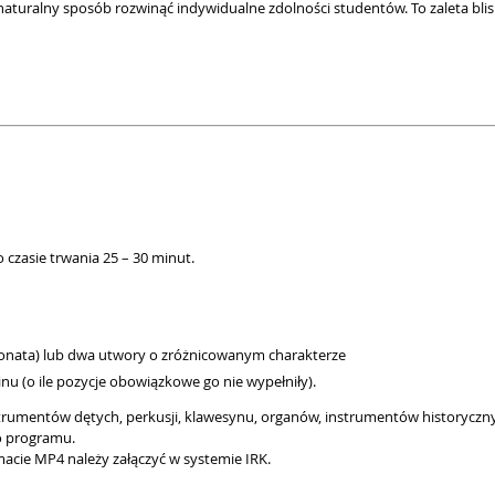
naturalny sposób rozwinąć indywidualne zdolności studentów. To zaleta bl
 czasie trwania 25 – 30 minut.
, sonata) lub dwa utwory o zróżnicowanym charakterze
u (o ile pozycje obowiązkowe go nie wypełniły).
trumentów dętych, perkusji, klawesynu, organów, instrumentów historyczny
o programu.
acie MP4 należy załączyć w systemie IRK.