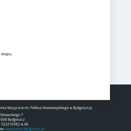
o etapu.
.
mia Muzyczna im. Feliksa Nowowiejskiego w Bydgoszczy
. Słowackiego 7
-008 Bydgoszcz
l: 523210582 w.48
ww:
www.amuz.bydgoszcz.pl