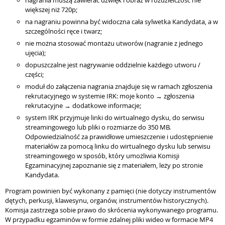
większej niż 720p;
na nagraniu powinna być widoczna cała sylwetka Kandydata, a w
szczególności ręce i twarz;
nie można stosować montażu utworów (nagranie z jednego
ujęcia);
dopuszczalne jest nagrywanie oddzielnie każdego utworu /
części;
moduł do załączenia nagrania znajduje się w ramach zgłoszenia
rekrutacyjnego w systemie IRK: moje konto → zgłoszenia
rekrutacyjne → dodatkowe informacje;
system IRK przyjmuje linki do wirtualnego dysku, do serwisu
streamingowego lub pliki o rozmiarze do 350 MB.
Odpowiedzialność za prawidłowe umieszczenie i udostępnienie
materiałów za pomocą linku do wirtualnego dysku lub serwisu
streamingowego w sposób, który umożliwia Komisji
Egzaminacyjnej zapoznanie się z materiałem, leży po stronie
Kandydata.
Program powinien być wykonany z pamięci (nie dotyczy instrumentów
dętych, perkusji, klawesynu, organów, instrumentów historycznych).
Komisja zastrzega sobie prawo do skrócenia wykonywanego programu.
W przypadku egzaminów w formie zdalnej pliki wideo w formacie MP4