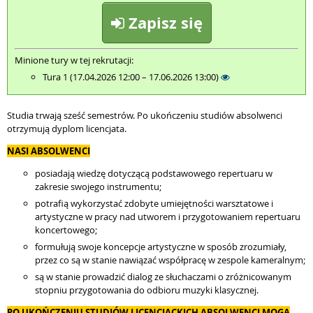
Zapisz się
Minione tury w tej rekrutacji:
Tura 1 (17.04.2026 12:00 – 17.06.2026 13:00)
Studia trwają sześć semestrów. Po ukończeniu studiów absolwenci
otrzymują dyplom licencjata.
NASI ABSOLWENCI
posiadają wiedzę dotyczącą podstawowego repertuaru w
zakresie swojego instrumentu;
potrafią wykorzystać zdobyte umiejętności warsztatowe i
artystyczne w pracy nad utworem i przygotowaniem repertuaru
koncertowego;
formułują swoje koncepcje artystyczne w sposób zrozumiały,
przez co są w stanie nawiązać współpracę w zespole kameralnym;
są w stanie prowadzić dialog ze słuchaczami o zróżnicowanym
stopniu przygotowania do odbioru muzyki klasycznej.
PO UKOŃCZENIU STUDIÓW LICENCJACKICH ABSOLWENCI MOGĄ