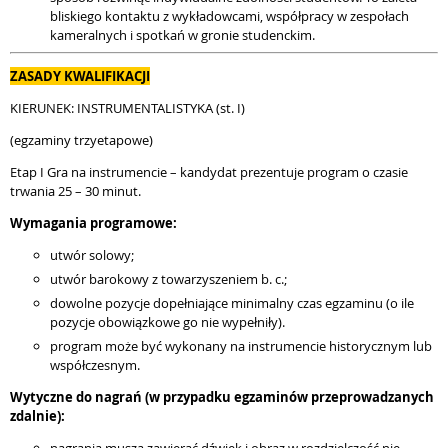
bliskiego kontaktu z wykładowcami, współpracy w zespołach
kameralnych i spotkań w gronie studenckim.
ZASADY KWALIFIKACJI
KIERUNEK: INSTRUMENTALISTYKA (st. I)
(egzaminy trzyetapowe)
Etap I Gra na instrumencie – kandydat prezentuje program o czasie
trwania 25 – 30 minut.
Wymagania programowe:
utwór solowy;
utwór barokowy z towarzyszeniem b. c.;
dowolne pozycje dopełniające minimalny czas egzaminu (o ile
pozycje obowiązkowe go nie wypełniły).
program może być wykonany na instrumencie historycznym lub
współczesnym.
Wytyczne do nagrań (w przypadku egzaminów przeprowadzanych
zdalnie):
nagrania muszą zawierać dźwięk i obraz w rozdzielczość nie