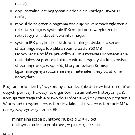
ujęcia);
dopuszczalne jest nagrywanie oddzielnie każdego utworu /
części;
moduł do załączenia nagrania znajduje się w ramach zgłoszenia
rekrutacyjnego w systemie IRK: moje konto → zgłoszenia
rekrutacyjne → dodatkowe informacje;
system IRK przyjmuje linki do wirtualnego dysku, do serwisu
streamingowego lub pliki o rozmiarze do 350 MB.
Odpowiedzialność za prawidłowe umieszczenie i udostępnienie
materiałów za pomocą linku do wirtualnego dysku lub serwisu
streamingowego w sposób, który umożliwia Komisji
Egzaminacyjnej zapoznanie się z materiałem, leży po stronie
Kandydata.
Program powinien być wykonany z pamięci (nie dotyczy instrumentów
dętych, perkusji, klawesynu, organów, instrumentów historycznych).
Komisja zastrzega sobie prawo do skrócenia wykonywanego programu.
W przypadku egzaminów w formie zdalnej pliki wideo w formacie MP4
należy załączyć w systemie IRK.
minimalna liczba punktów: (16 pkt. x 3) = 48 pkt.
maksymalna liczba punktów: (25 pkt. x 3) = 75 pkt.
Etap II