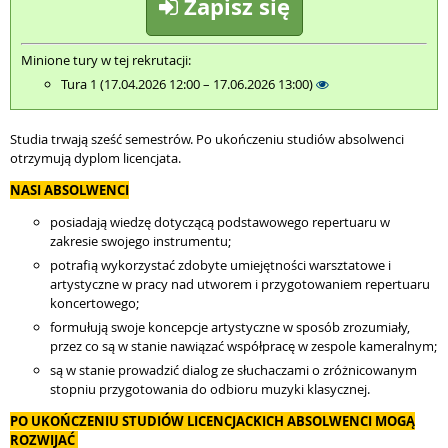
Zapisz się
Minione tury w tej rekrutacji:
Tura 1 (17.04.2026 12:00 – 17.06.2026 13:00)
Studia trwają sześć semestrów. Po ukończeniu studiów absolwenci
otrzymują dyplom licencjata.
NASI ABSOLWENCI
posiadają wiedzę dotyczącą podstawowego repertuaru w
zakresie swojego instrumentu;
potrafią wykorzystać zdobyte umiejętności warsztatowe i
artystyczne w pracy nad utworem i przygotowaniem repertuaru
koncertowego;
formułują swoje koncepcje artystyczne w sposób zrozumiały,
przez co są w stanie nawiązać współpracę w zespole kameralnym;
są w stanie prowadzić dialog ze słuchaczami o zróżnicowanym
stopniu przygotowania do odbioru muzyki klasycznej.
PO UKOŃCZENIU STUDIÓW LICENCJACKICH ABSOLWENCI MOGĄ
ROZWIJAĆ