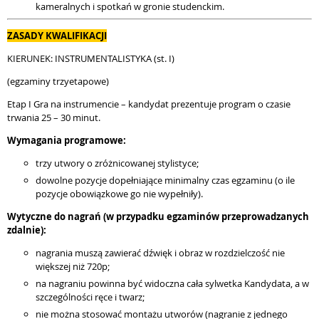
kameralnych i spotkań w gronie studenckim.
ZASADY KWALIFIKACJI
KIERUNEK: INSTRUMENTALISTYKA (st. I)
(egzaminy trzyetapowe)
Etap I Gra na instrumencie – kandydat prezentuje program o czasie
trwania 25 – 30 minut.
Wymagania programowe:
trzy utwory o zróżnicowanej stylistyce;
dowolne pozycje dopełniające minimalny czas egzaminu (o ile
pozycje obowiązkowe go nie wypełniły).
Wytyczne do nagrań (w przypadku egzaminów przeprowadzanych
zdalnie):
nagrania muszą zawierać dźwięk i obraz w rozdzielczość nie
większej niż 720p;
na nagraniu powinna być widoczna cała sylwetka Kandydata, a w
szczególności ręce i twarz;
nie można stosować montażu utworów (nagranie z jednego