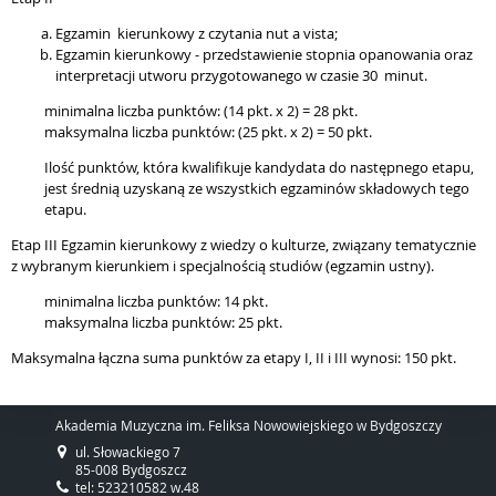
Egzamin kierunkowy z czytania nut a vista;
Egzamin kierunkowy - przedstawienie stopnia opanowania oraz
interpretacji utworu przygotowanego w czasie 30 minut.
minimalna liczba punktów: (14 pkt. x 2) = 28 pkt.
maksymalna liczba punktów: (25 pkt. x 2) = 50 pkt.
Ilość punktów, która kwalifikuje kandydata do następnego etapu,
jest średnią uzyskaną ze wszystkich egzaminów składowych tego
etapu.
Etap III Egzamin kierunkowy z wiedzy o kulturze, związany tematycznie
z wybranym kierunkiem i specjalnością studiów (egzamin ustny).
minimalna liczba punktów: 14 pkt.
maksymalna liczba punktów: 25 pkt.
Maksymalna łączna suma punktów za etapy I, II i III wynosi: 150 pkt.
Akademia Muzyczna im. Feliksa Nowowiejskiego w Bydgoszczy
ul. Słowackiego 7
85-008 Bydgoszcz
tel: 523210582 w.48