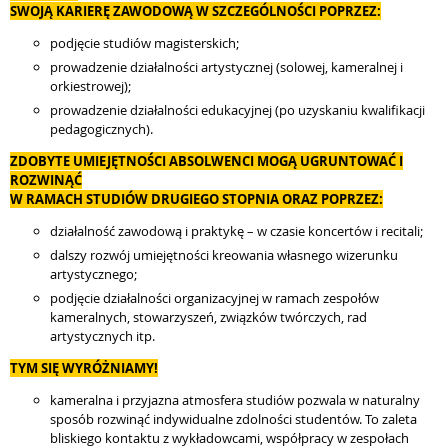
SWOJĄ KARIERĘ ZAWODOWĄ W SZCZEGÓLNOŚCI POPRZEZ:
podjęcie studiów magisterskich;
prowadzenie działalności artystycznej (solowej, kameralnej i
orkiestrowej);
prowadzenie działalności edukacyjnej (po uzyskaniu kwalifikacji
pedagogicznych).
ZDOBYTE UMIEJĘTNOŚCI ABSOLWENCI MOGĄ UGRUNTOWAĆ I
ROZWINĄĆ
W RAMACH STUDIÓW DRUGIEGO STOPNIA ORAZ POPRZEZ:
działalność zawodową i praktykę – w czasie koncertów i recitali;
dalszy rozwój umiejętności kreowania własnego wizerunku
artystycznego;
podjęcie działalności organizacyjnej w ramach zespołów
kameralnych, stowarzyszeń, związków twórczych, rad
artystycznych itp.
TYM SIĘ WYRÓŻNIAMY!
kameralna i przyjazna atmosfera studiów pozwala w naturalny
sposób rozwinąć indywidualne zdolności studentów. To zaleta
bliskiego kontaktu z wykładowcami, współpracy w zespołach