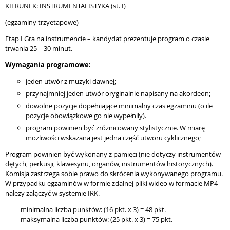
KIERUNEK: INSTRUMENTALISTYKA (st. I)
(egzaminy trzyetapowe)
Etap I Gra na instrumencie – kandydat prezentuje program o czasie
trwania 25 – 30 minut.
Wymagania programowe:
jeden utwór z muzyki dawnej;
przynajmniej jeden utwór oryginalnie napisany na akordeon;
dowolne pozycje dopełniające minimalny czas egzaminu (o ile
pozycje obowiązkowe go nie wypełniły).
program powinien być zróżnicowany stylistycznie. W miarę
możliwości wskazana jest jedna część utworu cyklicznego;
Program powinien być wykonany z pamięci (nie dotyczy instrumentów
dętych, perkusji, klawesynu, organów, instrumentów historycznych).
Komisja zastrzega sobie prawo do skrócenia wykonywanego programu.
W przypadku egzaminów w formie zdalnej pliki wideo w formacie MP4
należy załączyć w systemie IRK.
minimalna liczba punktów: (16 pkt. x 3) = 48 pkt.
maksymalna liczba punktów: (25 pkt. x 3) = 75 pkt.