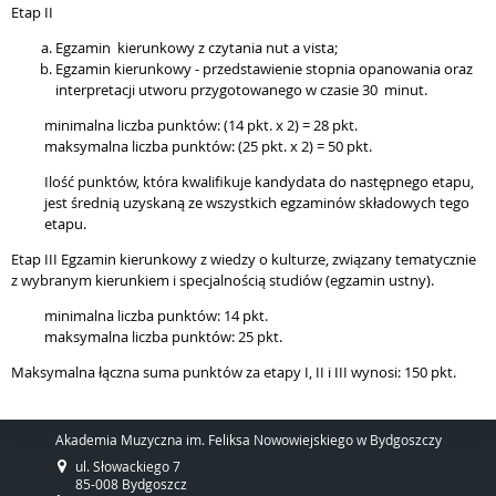
Etap II
Egzamin kierunkowy z czytania nut a vista;
Egzamin kierunkowy - przedstawienie stopnia opanowania oraz
interpretacji utworu przygotowanego w czasie 30 minut.
minimalna liczba punktów: (14 pkt. x 2) = 28 pkt.
maksymalna liczba punktów: (25 pkt. x 2) = 50 pkt.
Ilość punktów, która kwalifikuje kandydata do następnego etapu,
jest średnią uzyskaną ze wszystkich egzaminów składowych tego
etapu.
Etap III Egzamin kierunkowy z wiedzy o kulturze, związany tematycznie
z wybranym kierunkiem i specjalnością studiów (egzamin ustny).
minimalna liczba punktów: 14 pkt.
maksymalna liczba punktów: 25 pkt.
Maksymalna łączna suma punktów za etapy I, II i III wynosi: 150 pkt.
Akademia Muzyczna im. Feliksa Nowowiejskiego w Bydgoszczy
ul. Słowackiego 7
85-008 Bydgoszcz