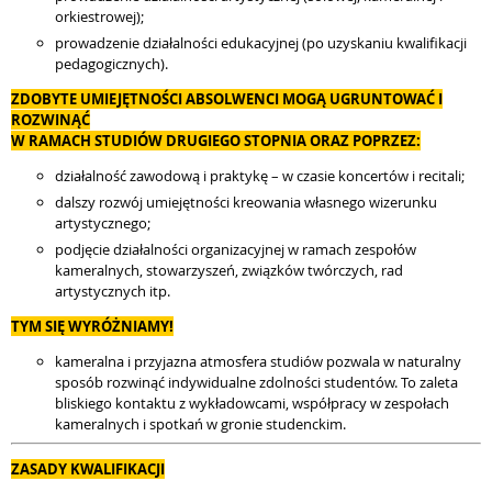
orkiestrowej);
prowadzenie działalności edukacyjnej (po uzyskaniu kwalifikacji
pedagogicznych).
ZDOBYTE UMIEJĘTNOŚCI ABSOLWENCI MOGĄ UGRUNTOWAĆ I
ROZWINĄĆ
W RAMACH STUDIÓW DRUGIEGO STOPNIA ORAZ POPRZEZ:
działalność zawodową i praktykę – w czasie koncertów i recitali;
dalszy rozwój umiejętności kreowania własnego wizerunku
artystycznego;
podjęcie działalności organizacyjnej w ramach zespołów
kameralnych, stowarzyszeń, związków twórczych, rad
artystycznych itp.
TYM SIĘ WYRÓŻNIAMY!
kameralna i przyjazna atmosfera studiów pozwala w naturalny
sposób rozwinąć indywidualne zdolności studentów. To zaleta
bliskiego kontaktu z wykładowcami, współpracy w zespołach
kameralnych i spotkań w gronie studenckim.
ZASADY KWALIFIKACJI