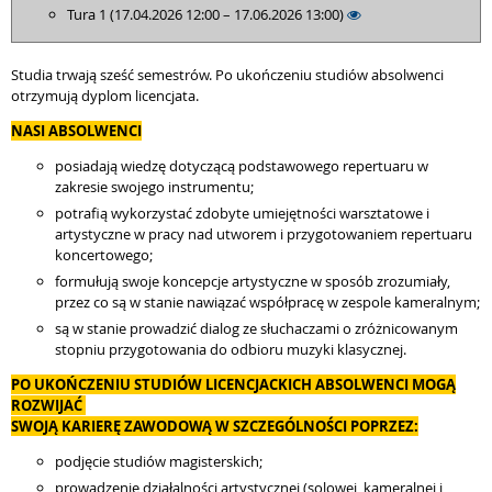
Tura 1 (17.04.2026 12:00 – 17.06.2026 13:00)
Studia trwają sześć semestrów. Po ukończeniu studiów absolwenci
otrzymują dyplom licencjata.
NASI ABSOLWENCI
posiadają wiedzę dotyczącą podstawowego repertuaru w
zakresie swojego instrumentu;
potrafią wykorzystać zdobyte umiejętności warsztatowe i
artystyczne w pracy nad utworem i przygotowaniem repertuaru
koncertowego;
formułują swoje koncepcje artystyczne w sposób zrozumiały,
przez co są w stanie nawiązać współpracę w zespole kameralnym;
są w stanie prowadzić dialog ze słuchaczami o zróżnicowanym
stopniu przygotowania do odbioru muzyki klasycznej.
PO UKOŃCZENIU STUDIÓW LICENCJACKICH ABSOLWENCI MOGĄ
ROZWIJAĆ
SWOJĄ KARIERĘ ZAWODOWĄ W SZCZEGÓLNOŚCI POPRZEZ:
podjęcie studiów magisterskich;
prowadzenie działalności artystycznej (solowej, kameralnej i