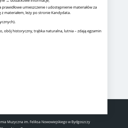
yjne → dodatkowe informacje;
za prawidłowe umieszczenie i udostępnienie materiałów za
z materiałem, leży po stronie Kandydata.
ycznych).
o, obój historyczny, trąbka naturalna, lutnia – zdają egzamin
mia Muzyczna im. Feliksa Nowowiejskiego w Bydgoszczy