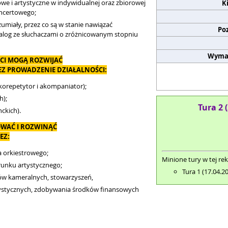
we i artystyczne w indywidualnej oraz zbiorowej
K
ncertowego;
umiały, przez co są w stanie nawiązać
Po
alog ze słuchaczami o zróżnicowanym stopniu
Wyma
CI MOGĄ ROZWIJAĆ
Z PROWADZENIE DZIAŁALNOŚCI:
o korepetytor i akompaniator);
h);
Tura 2 
ckich).
WAĆ I ROZWINĄĆ
EZ:
a orkiestrowego;
Minione tury w tej rek
runku artystycznego;
Tura 1 (17.04.2
łów kameralnych, stowarzyszeń,
ystycznych, zdobywania środków finansowych