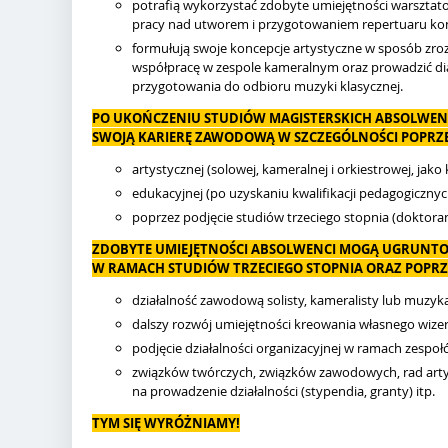
potrafią wykorzystać zdobyte umiejętności warsztato
pracy nad utworem i przygotowaniem repertuaru ko
formułują swoje koncepcje artystyczne w sposób zroz
współpracę w zespole kameralnym oraz prowadzić di
przygotowania do odbioru muzyki klasycznej.
PO UKOŃCZENIU STUDIÓW MAGISTERSKICH ABSOLWEN
SWOJĄ KARIERĘ ZAWODOWĄ W SZCZEGÓLNOŚCI POPRZE
artystycznej (solowej, kameralnej i orkiestrowej, jak
edukacyjnej (po uzyskaniu kwalifikacji pedagogicznyc
poprzez podjęcie studiów trzeciego stopnia (doktoran
ZDOBYTE UMIEJĘTNOŚCI ABSOLWENCI MOGĄ UGRUNTO
W RAMACH STUDIÓW TRZECIEGO STOPNIA ORAZ POPRZ
działalność zawodową solisty, kameralisty lub muzyk
dalszy rozwój umiejętności kreowania własnego wize
podjęcie działalności organizacyjnej w ramach zespo
związków twórczych, związków zawodowych, rad art
na prowadzenie działalności (stypendia, granty) itp.
TYM SIĘ WYRÓŻNIAMY!