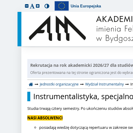
Unia Europejska
Rekrutacja na rok akademicki 2026/27 dla studiów
Oferta prezentowana na tej stronie ograniczona jest do wybrane
Jednostki organizacyjne
Wydział Instrumentalny
I
Instrumentalistyka, specjaln
Studia trwają cztery semestry. Po ukończeniu studiów abso
NASI ABSOLWENCI
posiadają wiedzę dotyczącą repertuaru w zakresie s