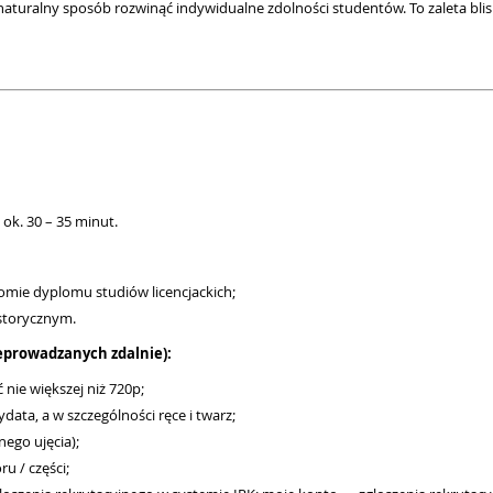
naturalny sposób rozwinąć indywidualne zdolności studentów. To zaleta bl
 ok. 30 – 35 minut.
omie dyplomu studiów licencjackich;
storycznym.
eprowadzanych zdalnie):
 nie większej niż 720p;
ata, a w szczególności ręce i twarz;
ego ujęcia);
u / części;