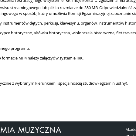
głoszenia rekrutacyjnego w systemie IRK: moje konto → zgłoszenia rekrutac
erwisu streamingowego lub pliki o rozmiarze do 350 MB. Odpowiedzialność 
ingowego w sposób, który umożliwia Komisji Egzaminacyjnej zapoznanie się 
y instrumentów dętych, perkusji, klawesynu, organów, instrumentów histor
zypce historyczne, altówka historyczna, wiolonczela historyczna, flet travers
wanego programu.
 formacie MP4 należy załączyć w systemie IRK.
ycznie z wybranym kierunkiem i specjalnością studiów (egzamin ustny).
Akade