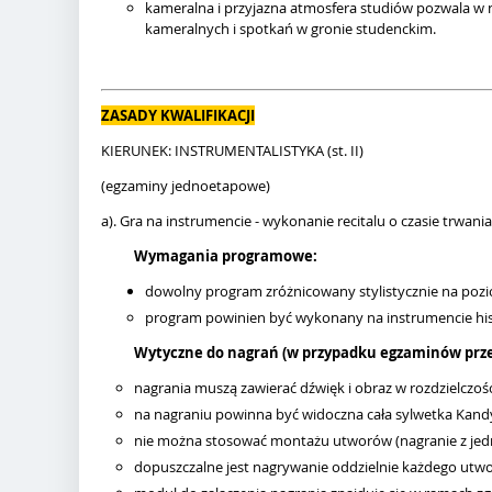
kameralna i przyjazna atmosfera studiów pozwala w 
kameralnych i spotkań w gronie studenckim.
ZASADY KWALIFIKACJI
KIERUNEK: INSTRUMENTALISTYKA (st. II)
(egzaminy jednoetapowe)
a). Gra na instrumencie - wykonanie recitalu o czasie trwania
Wymagania programowe:
dowolny program zróżnicowany stylistycznie na pozi
program powinien być wykonany na instrumencie hi
Wytyczne do nagrań (w przypadku egzaminów prz
nagrania muszą zawierać dźwięk i obraz w rozdzielczość
na nagraniu powinna być widoczna cała sylwetka Kandyd
nie można stosować montażu utworów (nagranie z jedn
dopuszczalne jest nagrywanie oddzielnie każdego utwor