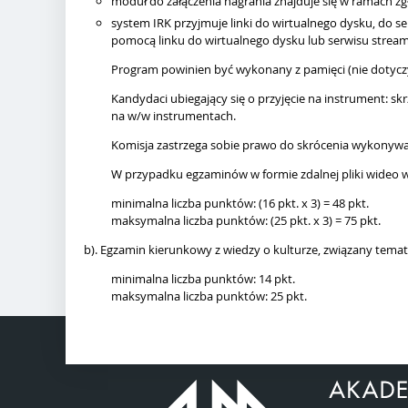
moduł do załączenia nagrania znajduje się w ramach z
system IRK przyjmuje linki do wirtualnego dysku, do s
pomocą linku do wirtualnego dysku lub serwisu stream
Program powinien być wykonany z pamięci (nie dotycz
Kandydaci ubiegający się o przyjęcie na instrument: skr
na w/w instrumentach.
Komisja zastrzega sobie prawo do skrócenia wykony
W przypadku egzaminów w formie zdalnej pliki wideo w
minimalna liczba punktów: (16 pkt. x 3) = 48 pkt.
maksymalna liczba punktów: (25 pkt. x 3) = 75 pkt.
b). Egzamin kierunkowy z wiedzy o kulturze, związany temat
minimalna liczba punktów: 14 pkt.
maksymalna liczba punktów: 25 pkt.