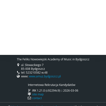
The Feliks Nowowiejski Academy of Music in Bydgoszcz
ul. Słowackiego 7
85-008 Bydgoszcz
tel: 523210582 w.48
www:
www.amuz.bydgoszcz.pl
Internetowa Rekrutacja Kandydatów
IRK 1.21.0 (c92294c9) :: 2026-03-06
site map
contact