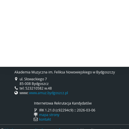
Akademia Muzyczna im. Feliksa Nowowiejskiego w Bydgoszczy
ul. Słowackiego 7
85-008 Bydgoszcz
tel: 523210582 w.48
www:
www.amuz.bydgoszcz.pl
Internetowa Rekrutacja Kandydatów
IRK 1.21.0 (c92294c9) :: 2026-03-06
mapa strony
kontakt