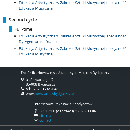
Edukacja Artystyczna w Zakresie Sztuki Muzycznej, specjalność:
Edukacja Muzyczna
Second cycle
Full-time
Edukacja Artystyczna w Zakresie Sztuki Muzycznej, specjalność:
Dyrygentura chóralna
Edukacja Artystyczna w Zakresie Sztuki Muzycznej, specjalność:
Edukacja Muzyczna
The Feliks Nowowiejski Academy of Music in Bydgoszcz
ul. Słowackiego 7
85-008 Bydgoszcz
tel: 523210582 w.48
www:
www.amuz.bydgoszcz.pl
Internetowa Rekrutacja Kandydatów
IRK 1.21.0 (c92294c9) :: 2026-03-06
site map
contact