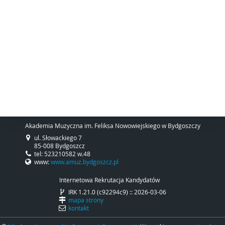
Akademia Muzyczna im. Feliksa Nowowiejskiego w Bydgoszczy
ul. Słowackiego 7
85-008 Bydgoszcz
tel: 523210582 w.48
www:
www.amuz.bydgoszcz.pl
Internetowa Rekrutacja Kandydatów
IRK 1.21.0 (c92294c9) :: 2026-03-06
mapa strony
kontakt