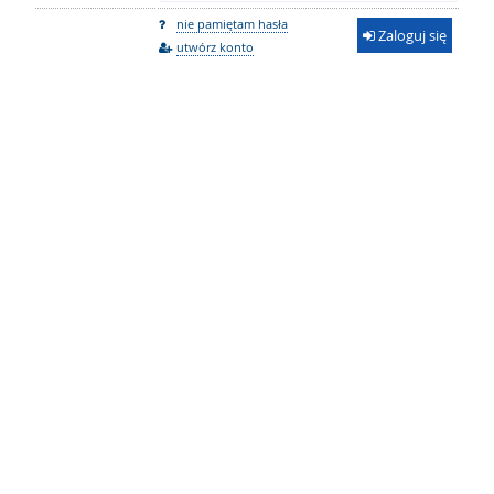
nie pamiętam hasła
Zaloguj się
utwórz konto