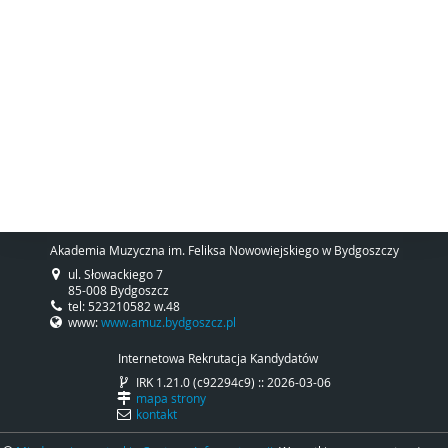
Akademia Muzyczna im. Feliksa Nowowiejskiego w Bydgoszczy
ul. Słowackiego 7
85-008 Bydgoszcz
tel: 523210582 w.48
www:
www.amuz.bydgoszcz.pl
Internetowa Rekrutacja Kandydatów
IRK 1.21.0 (c92294c9) :: 2026-03-06
mapa strony
kontakt