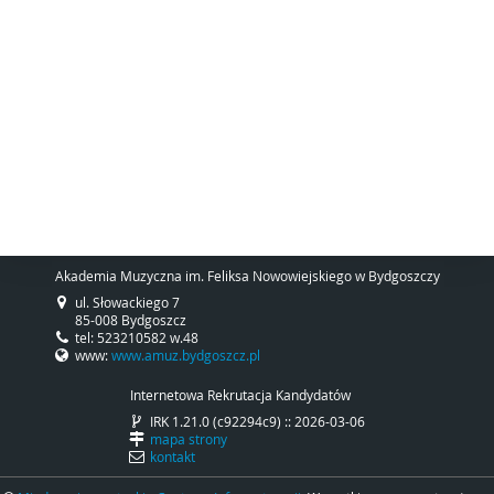
Akademia Muzyczna im. Feliksa Nowowiejskiego w Bydgoszczy
ul. Słowackiego 7
85-008 Bydgoszcz
tel: 523210582 w.48
www:
www.amuz.bydgoszcz.pl
Internetowa Rekrutacja Kandydatów
IRK 1.21.0 (c92294c9) :: 2026-03-06
mapa strony
kontakt