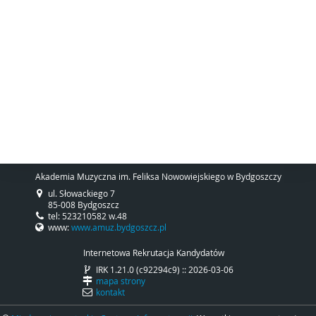
Akademia Muzyczna im. Feliksa Nowowiejskiego w Bydgoszczy
ul. Słowackiego 7
85-008 Bydgoszcz
tel: 523210582 w.48
www:
www.amuz.bydgoszcz.pl
Internetowa Rekrutacja Kandydatów
IRK 1.21.0 (c92294c9) :: 2026-03-06
mapa strony
kontakt