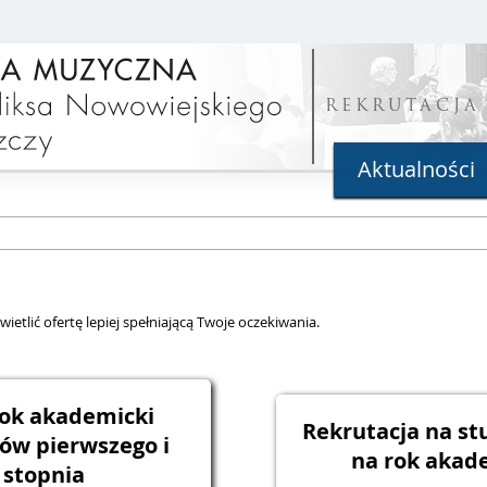
REKRUTACJA
Aktualności
ietlić ofertę lepiej spełniającą Twoje oczekiwania.
rok akademicki
Rekrutacja na s
iów pierwszego i
na rok akad
 stopnia