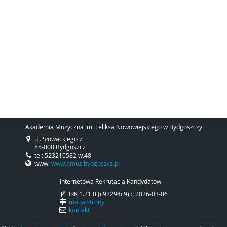
Akademia Muzyczna im. Feliksa Nowowiejskiego w Bydgoszczy
ul. Słowackiego 7
85-008 Bydgoszcz
tel: 523210582 w.48
www:
www.amuz.bydgoszcz.pl
Internetowa Rekrutacja Kandydatów
IRK 1.21.0 (c92294c9) :: 2026-03-06
mapa strony
kontakt