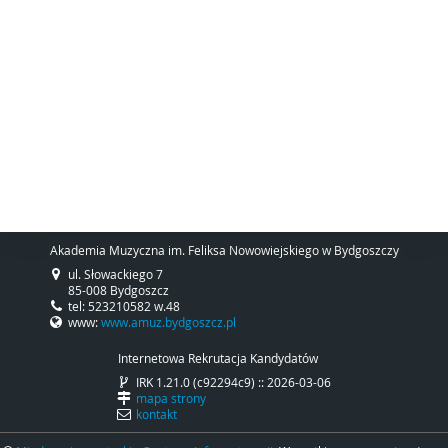
Akademia Muzyczna im. Feliksa Nowowiejskiego w Bydgoszczy
ul. Słowackiego 7
85-008 Bydgoszcz
tel: 523210582 w.48
www:
www.amuz.bydgoszcz.pl
Internetowa Rekrutacja Kandydatów
IRK 1.21.0 (c92294c9) :: 2026-03-06
mapa strony
kontakt