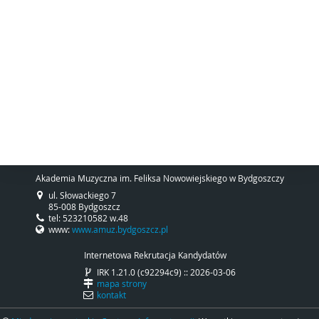
Akademia Muzyczna im. Feliksa Nowowiejskiego w Bydgoszczy
ul. Słowackiego 7
85-008 Bydgoszcz
tel: 523210582 w.48
www:
www.amuz.bydgoszcz.pl
Internetowa Rekrutacja Kandydatów
IRK 1.21.0 (c92294c9) :: 2026-03-06
mapa strony
kontakt