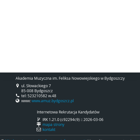
Akademia Muzyczna im. Feliksa Nowowiejskiego w Bydgoszczy
ul. Słowackiego 7
85-008 Bydgoszcz
tel: 523210582 w.48
www:
www.amuz.bydgoszcz.pl
Internetowa Rekrutacja Kandydatów
IRK 1.21.0 (c92294c9) :: 2026-03-06
mapa strony
kontakt