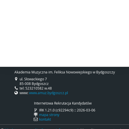
Akademia Muzyczna im. Feliksa Nowowiejskiego w Bydgoszczy
ul. Słowackiego 7
85-008 Bydgoszcz
tel: 523210582 w.48
www:
www.amuz.bydgoszcz.pl
Internetowa Rekrutacja Kandydatów
IRK 1.21.0 (c92294c9) :: 2026-03-06
mapa strony
kontakt