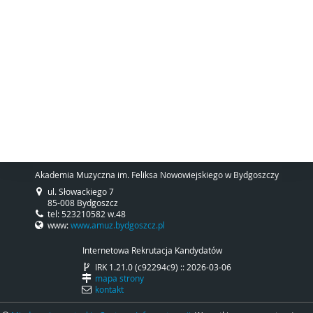
Akademia Muzyczna im. Feliksa Nowowiejskiego w Bydgoszczy
ul. Słowackiego 7
85-008 Bydgoszcz
tel: 523210582 w.48
www:
www.amuz.bydgoszcz.pl
Internetowa Rekrutacja Kandydatów
IRK 1.21.0 (c92294c9) :: 2026-03-06
mapa strony
kontakt