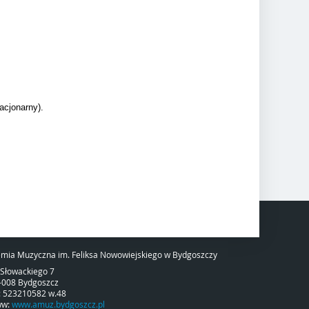
acjonarny).
mia Muzyczna im. Feliksa Nowowiejskiego w Bydgoszczy
. Słowackiego 7
-008 Bydgoszcz
l: 523210582 w.48
ww:
www.amuz.bydgoszcz.pl