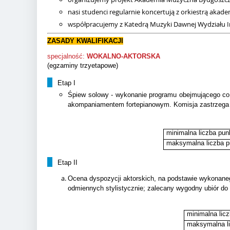
nasi studenci regularnie koncertują z orkiestrą akade
współpracujemy z Katedrą Muzyki Dawnej Wydziału 
ZASADY KWALIFIKACJI
specjalność:
WOKALNO-AKTORSKA
(egzaminy trzyetapowe)
Etap I
Śpiew solowy - wykonanie programu obejmującego co 
akompaniamentem fortepianowym. Komisja zastrzega 
minimalna liczba pun
maksymalna liczba p
Etap II
Ocena dyspozycji aktorskich, na podstawie wykonanego
odmiennych stylistycznie; zalecany wygodny ubiór do
minimalna lic
maksymalna l