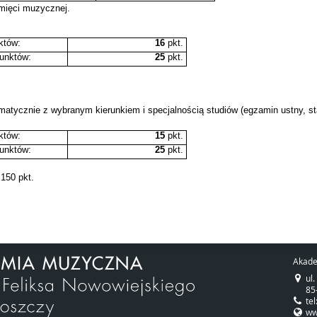
mięci muzycznej.
któw:
16
pkt.
unktów:
25
pkt.
matycznie z wybranym kierunkiem i specjalnością studiów (egzamin ustny, st
któw:
15
pkt.
unktów:
25
pkt.
 150 pkt.
Akade
ul
85
te
w