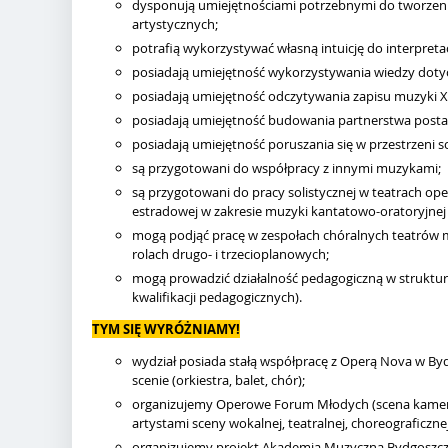
dysponują umiejętnościami potrzebnymi do tworzenia
artystycznych;
potrafią wykorzystywać własną intuicję do interpreta
posiadają umiejętność wykorzystywania wiedzy doty
posiadają umiejętność odczytywania zapisu muzyki XX
posiadają umiejętność budowania partnerstwa postac
posiadają umiejętność poruszania się w przestrzeni sc
są przygotowani do współpracy z innymi muzykami;
są przygotowani do pracy solistycznej w teatrach op
estradowej w zakresie muzyki kantatowo-oratoryjnej i 
mogą podjąć pracę w zespołach chóralnych teatrów m
rolach drugo- i trzecioplanowych;
mogą prowadzić działalność pedagogiczną w struktur
kwalifikacji pedagogicznych).
TYM SIĘ WYRÓŻNIAMY!
wydział posiada stałą współpracę z Operą Nova w Bydg
scenie (orkiestra, balet, chór);
organizujemy Operowe Forum Młodych (scena kamera
artystami sceny wokalnej, teatralnej, choreograficznej
organizujemy projekt Akademia Muzyczna Bydgoszcza