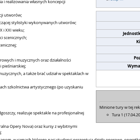
 i realizowania własnych koncepcji
cji utworów;
czącej stylistyki wykonywanych utworów;
 i XXI wieku;
Jednost
i scenicznych;
K
enicznej;
Po
erowych i muzycznych oraz działalności
pieśniarskiej;
Wyma
uzycznych, a także brać udział w spektaklach w
ach szkolnictwa artystycznego (po uzyskaniu
Minione tury w tej rek
oszczy, realizuje spektakle na profesjonalnej
Tura 1 (17.04.2
lna Opery Nova) oraz kursy z wybitnymi
;
nom, w ramach którego nasi studenci prezentują dzieła operowe, operetko