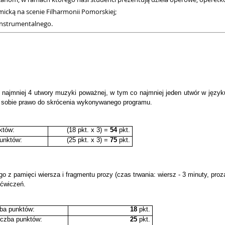
micką na scenie Filharmonii Pomorskiej;
Instrumentalnego.
najmniej 4 utwory muzyki poważnej, w tym co najmniej jeden utwór w język
sobie prawo do skrócenia wykonywanego programu.
któw:
(18 pkt. x 3) =
54
pkt.
unktów:
(25 pkt. x 3) =
75
pkt.
 z pamięci wiersza i fragmentu prozy (czas trwania: wiersz - 3 minuty, proz
 ćwiczeń.
zba punktów:
18
pkt.
iczba punktów:
25
pkt.