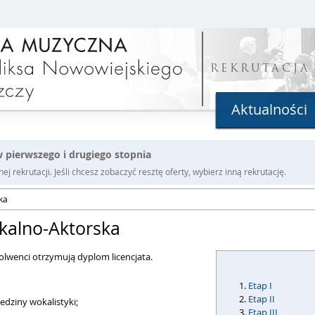
REKRUTACJA
Aktualności
 pierwszego i drugiego stopnia
j rekrutacji. Jeśli chcesz zobaczyć resztę oferty, wybierz inną rekrutację.
ka
okalno-Aktorska
lwenci otrzymują dyplom licencjata.
Etap I
Etap II
dziny wokalistyki;
Etap III