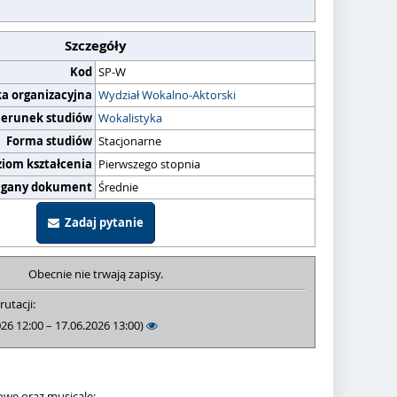
Szczegóły
Kod
SP-W
ka organizacyjna
Wydział Wokalno-Aktorski
ierunek studiów
Wokalistyka
Forma studiów
Stacjonarne
ziom kształcenia
Pierwszego stopnia
gany dokument
Średnie
Zadaj pytanie
Obecnie nie trwają zapisy.
rutacji:
026 12:00 – 17.06.2026 13:00)
we oraz musicale;