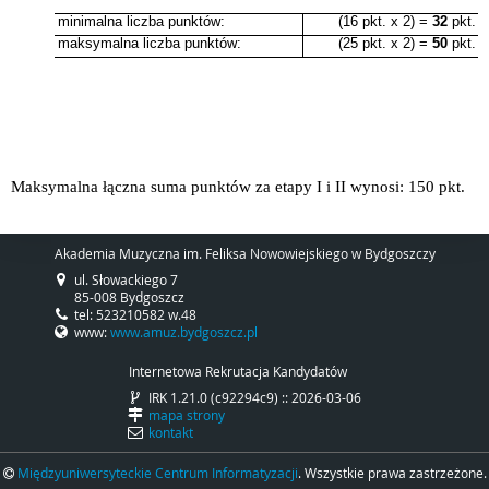
minimalna liczba punktów:
(16 pkt. x 2) =
32
pkt.
maksymalna liczba punktów:
(25 pkt. x 2) =
50
pkt.
Maksymalna łączna suma punktów za etapy I i II wynosi: 150 pkt.
Akademia Muzyczna im. Feliksa Nowowiejskiego w Bydgoszczy
ul. Słowackiego 7
85-008 Bydgoszcz
tel: 523210582 w.48
www:
www.amuz.bydgoszcz.pl
Internetowa Rekrutacja Kandydatów
IRK 1.21.0 (c92294c9) :: 2026-03-06
mapa strony
kontakt
Międzyuniwersyteckie Centrum Informatyzacji
. Wszystkie prawa zastrzeżone.