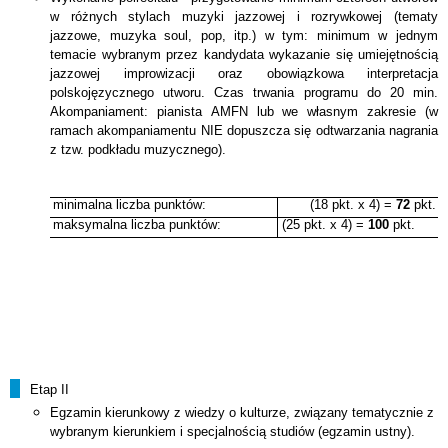
w różnych stylach
muzyki jazzowej i rozrywkowej (
tematy
jazzowe, muzyka soul, pop, itp.) w tym: minimum
w jednym
temacie wybranym przez kandydata wykazanie się umiejętnością
jazzowej
improwizacji oraz
obowiązkowa interpretacja
polskojęzycznego utworu. Czas trwania
programu
do
20
min.
Akompaniament:
pianista
AMFN
lub
we
własnym
zakresie
(
w
ramach akompaniamentu
NIE
dopuszcza się odtwarzania nagran
ia
z tzw. podkładu
muzycznego).
minimalna liczba punktów:
(18 pkt. x 4) =
72
pkt.
maksymalna liczba punktów:
(25 pkt. x 4) =
100
pkt.
Etap II
Egzamin kierunkowy z wiedzy o kulturze, związany tematycznie z
wybranym kierunkiem i specjalnością studiów (egzamin ustny).