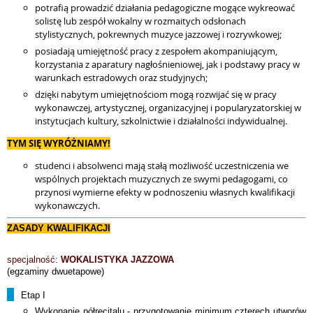
potrafią prowadzić działania pedagogiczne mogące wykreować
solistę lub zespół wokalny w rozmaitych odsłonach
stylistycznych, pokrewnych muzyce jazzowej i rozrywkowej;
posiadają umiejętność pracy z zespołem akompaniującym,
korzystania z aparatury nagłośnieniowej, jak i podstawy pracy w
warunkach estradowych oraz studyjnych;
dzięki nabytym umiejętnościom mogą rozwijać się w pracy
wykonawczej, artystycznej, organizacyjnej i popularyzatorskiej w
instytucjach kultury, szkolnictwie i działalności indywidualnej.
TYM SIĘ WYRÓŻNIAMY!
studenci i absolwenci mają stałą możliwość uczestniczenia we
wspólnych projektach muzycznych ze swymi pedagogami, co
przynosi wymierne efekty w podnoszeniu własnych kwalifikacji
wykonawczych.
ZASADY KWALIFIKACJI
specjalność:
WOKALISTYKA JAZZOWA
(egzaminy dwuetapowe)
Etap I
Wykonanie półrecitalu
-
przygotowanie minimum czterech utworów