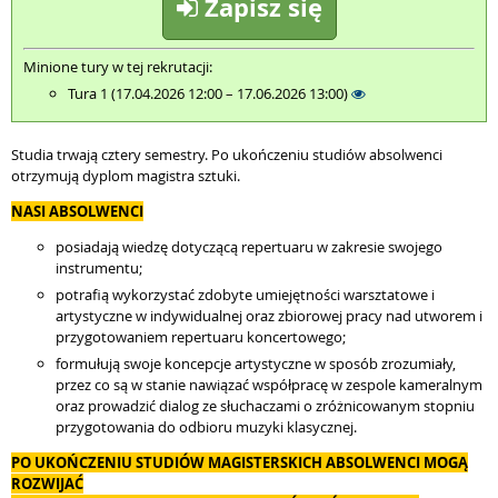
Zapisz się
Minione tury w tej rekrutacji:
Tura 1 (17.04.2026 12:00 – 17.06.2026 13:00)
Studia trwają cztery semestry. Po ukończeniu studiów absolwenci
otrzymują dyplom magistra sztuki.
NASI ABSOLWENCI
posiadają wiedzę dotyczącą repertuaru w zakresie swojego
instrumentu;
potrafią wykorzystać zdobyte umiejętności warsztatowe i
artystyczne w indywidualnej oraz zbiorowej pracy nad utworem i
przygotowaniem repertuaru koncertowego;
formułują swoje koncepcje artystyczne w sposób zrozumiały,
przez co są w stanie nawiązać współpracę w zespole kameralnym
oraz prowadzić dialog ze słuchaczami o zróżnicowanym stopniu
przygotowania do odbioru muzyki klasycznej.
PO UKOŃCZENIU STUDIÓW MAGISTERSKICH ABSOLWENCI MOGĄ
ROZWIJAĆ