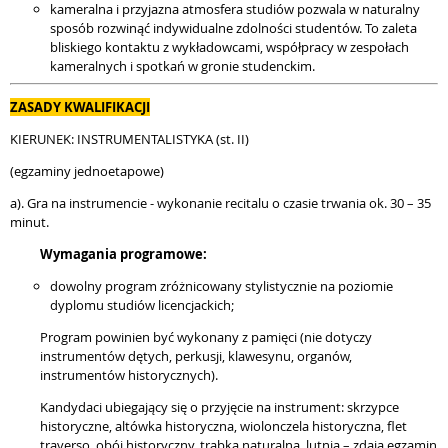
kameralna i przyjazna atmosfera studiów pozwala w naturalny
sposób rozwinąć indywidualne zdolności studentów. To zaleta
bliskiego kontaktu z wykładowcami, współpracy w zespołach
kameralnych i spotkań w gronie studenckim.
ZASADY KWALIFIKACJI
KIERUNEK: INSTRUMENTALISTYKA (st. II)
(egzaminy jednoetapowe)
a). Gra na instrumencie - wykonanie recitalu o czasie trwania ok. 30 – 35
minut.
Wymagania programowe:
dowolny program zróżnicowany stylistycznie na poziomie
dyplomu studiów licencjackich;
Program powinien być wykonany z pamięci (nie dotyczy
instrumentów dętych, perkusji, klawesynu, organów,
instrumentów historycznych).
Kandydaci ubiegający się o przyjęcie na instrument: skrzypce
historyczne, altówka historyczna, wiolonczela historyczna, flet
traverso, obój historyczny, trąbka naturalna, lutnia – zdają egzamin