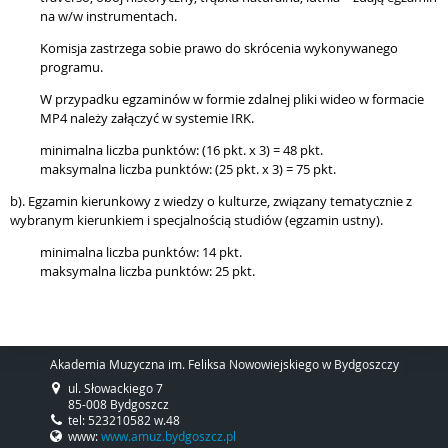
na w/w instrumentach.
Komisja zastrzega sobie prawo do skrócenia wykonywanego
programu.
W przypadku egzaminów w formie zdalnej pliki wideo w formacie
MP4 należy załączyć w systemie IRK.
minimalna liczba punktów: (16 pkt. x 3) = 48 pkt.
maksymalna liczba punktów: (25 pkt. x 3) = 75 pkt.
b). Egzamin kierunkowy z wiedzy o kulturze, związany tematycznie z
wybranym kierunkiem i specjalnością studiów (egzamin ustny).
minimalna liczba punktów: 14 pkt.
maksymalna liczba punktów: 25 pkt.
Akademia Muzyczna im. Feliksa Nowowiejskiego w Bydgoszczy
ul. Słowackiego 7
85-008 Bydgoszcz
tel: 523210582 w.48
www:
www.amuz.bydgoszcz.pl