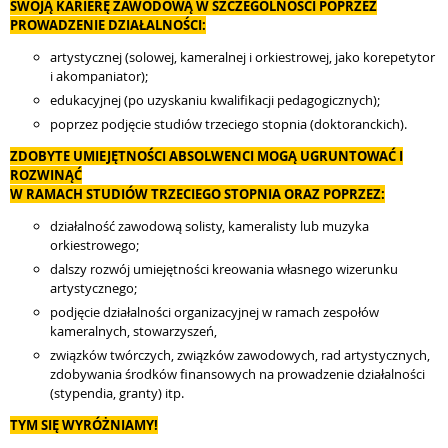
SWOJĄ KARIERĘ ZAWODOWĄ W SZCZEGÓLNOŚCI POPRZEZ
PROWADZENIE DZIAŁALNOŚCI:
artystycznej (solowej, kameralnej i orkiestrowej, jako korepetytor
i akompaniator);
edukacyjnej (po uzyskaniu kwalifikacji pedagogicznych);
poprzez podjęcie studiów trzeciego stopnia (doktoranckich).
ZDOBYTE UMIEJĘTNOŚCI ABSOLWENCI MOGĄ UGRUNTOWAĆ I
ROZWINĄĆ
W RAMACH STUDIÓW TRZECIEGO STOPNIA ORAZ POPRZEZ:
działalność zawodową solisty, kameralisty lub muzyka
orkiestrowego;
dalszy rozwój umiejętności kreowania własnego wizerunku
artystycznego;
podjęcie działalności organizacyjnej w ramach zespołów
kameralnych, stowarzyszeń,
związków twórczych, związków zawodowych, rad artystycznych,
zdobywania środków finansowych na prowadzenie działalności
(stypendia, granty) itp.
TYM SIĘ WYRÓŻNIAMY!