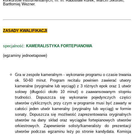
konkursów instrumentalnych, m. in. Radosław Kurek, Marcin Sikorski,
Bartłomiej Wezner.
ZASADY KWALIFIKACJI
specjalność:
KAMERALISTYKA FORTEPIANOWA
(egzaminy jednoetapowe)
Gra w zespole kameralnym - wykonanie programu o czasie trwania
ok. 50-60 minut. Program recitalu powinien zawierać utwory
kameralne (oryginalne lub wyciągi) z 3 różnych epok oraz 1 utwór
solowy (długości około 10 minut) o zaawansowanym stopniu
trudności. Dopuszcza się wykonanie pojedynczych części
utworów cyklicznych, przy czym w programie musi być zawarty w
całości jeden utwór kameralny (oryginalny lub wyciąg) w formie
sonaty. Dopuszcza się możliwość zaprezentowania oryginalnych
utworów na dany skład oraz wyciągów fortepianowych utworów
orkiestrowych. Zapewnienie solisty/kameralisty do prezentacji
utworów podczas egzaminu leży po stronie kandydata. Komisja