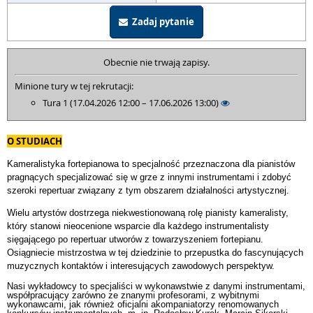
Zadaj pytanie
Obecnie nie trwają zapisy.
Minione tury w tej rekrutacji:
Tura 1 (17.04.2026 12:00 – 17.06.2026 13:00)
O STUDIACH
Kameralistyka fortepianowa to specjalność przeznaczona dla pianistów
pragnących specjalizować się w grze z innymi instrumentami i zdobyć
szeroki repertuar związany z tym obszarem działalności artystycznej.
Wielu artystów dostrzega niekwestionowaną rolę pianisty kameralisty,
który stanowi nieocenione wsparcie dla każdego instrumentalisty
sięgającego po repertuar utworów z towarzyszeniem fortepianu.
Osiągniecie mistrzostwa w tej dziedzinie to przepustka do fascynujących
muzycznych kontaktów i interesujących zawodowych perspektyw.
Nasi wykładowcy to specjaliści w wykonawstwie z danymi instrumentami,
współpracujący zarówno ze znanymi profesorami, z wybitnymi
wykonawcami, jak również oficjalni akompaniatorzy renomowanych