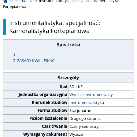
Rekrutacja
Instrumentalistyka, specjalność: Kameralistyka
Fortepianowa
Instrumentalistyka, specjalność:
Kameralistyka Fortepianowa
Spis treści
ZASADY KWALIFIKACJI
Szczegóły
Kod
SD-I-KF
Jednostka organizacyjna
Wydział Instrumentalny
Kierunek studiów
Instrumentalistyka
Forma studiów
Stacjonarne
Poziom kształcenia
Drugiego stopnia
Czas trwania
Cztery semestry
Wymagany dokument
Wyższe