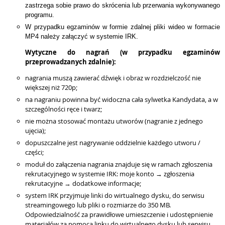
zastrzega sobie prawo do skrócenia lub przerwania wykonywanego
programu.
W przypadku egzaminów w formie zdalnej pliki wideo w formacie
MP4 należy załączyć w systemie IRK.
Wytyczne do nagrań (w przypadku egzaminów
przeprowadzanych zdalnie):
nagrania muszą zawierać dźwięk i obraz w rozdzielczość nie
większej niż 720p;
na nagraniu powinna być widoczna cała sylwetka Kandydata, a w
szczególności ręce i twarz;
nie można stosować montażu utworów (nagranie z jednego
ujęcia);
dopuszczalne jest nagrywanie oddzielnie każdego utworu /
części;
moduł do załączenia nagrania znajduje się w ramach zgłoszenia
rekrutacyjnego w systemie IRK: moje konto → zgłoszenia
rekrutacyjne → dodatkowe informacje;
system IRK przyjmuje linki do wirtualnego dysku, do serwisu
streamingowego lub pliki o rozmiarze do 350 MB.
Odpowiedzialność za prawidłowe umieszczenie i udostępnienie
materiałów za pomocą linku do wirtualnego dysku lub serwisu