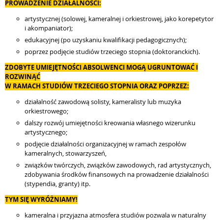
PROWADZENIE DZIAŁALNOŚCI:
artystycznej (solowej, kameralnej i orkiestrowej, jako korepetytor
i akompaniator);
edukacyjnej (po uzyskaniu kwalifikacji pedagogicznych);
poprzez podjęcie studiów trzeciego stopnia (doktoranckich).
ZDOBYTE UMIEJĘTNOŚCI ABSOLWENCI MOGĄ UGRUNTOWAĆ I
ROZWINĄĆ
W RAMACH STUDIÓW TRZECIEGO STOPNIA ORAZ POPRZEZ:
działalność zawodową solisty, kameralisty lub muzyka
orkiestrowego;
dalszy rozwój umiejętności kreowania własnego wizerunku
artystycznego;
podjęcie działalności organizacyjnej w ramach zespołów
kameralnych, stowarzyszeń,
związków twórczych, związków zawodowych, rad artystycznych,
zdobywania środków finansowych na prowadzenie działalności
(stypendia, granty) itp.
TYM SIĘ WYRÓŻNIAMY!
kameralna i przyjazna atmosfera studiów pozwala w naturalny