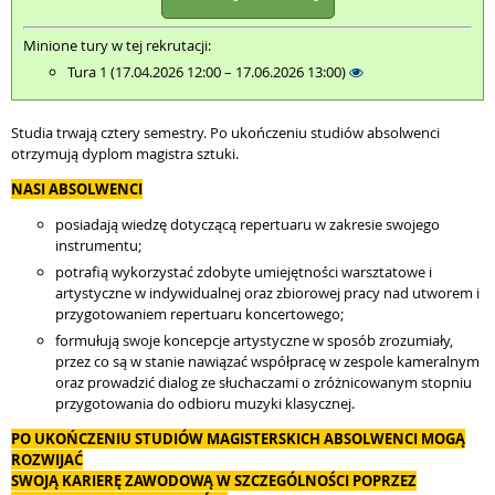
Minione tury w tej rekrutacji:
Tura 1 (17.04.2026 12:00 – 17.06.2026 13:00)
Studia trwają cztery semestry. Po ukończeniu studiów absolwenci
otrzymują dyplom magistra sztuki.
NASI ABSOLWENCI
posiadają wiedzę dotyczącą repertuaru w zakresie swojego
instrumentu;
potrafią wykorzystać zdobyte umiejętności warsztatowe i
artystyczne w indywidualnej oraz zbiorowej pracy nad utworem i
przygotowaniem repertuaru koncertowego;
formułują swoje koncepcje artystyczne w sposób zrozumiały,
przez co są w stanie nawiązać współpracę w zespole kameralnym
oraz prowadzić dialog ze słuchaczami o zróżnicowanym stopniu
przygotowania do odbioru muzyki klasycznej.
PO UKOŃCZENIU STUDIÓW MAGISTERSKICH ABSOLWENCI MOGĄ
ROZWIJAĆ
SWOJĄ KARIERĘ ZAWODOWĄ W SZCZEGÓLNOŚCI POPRZEZ