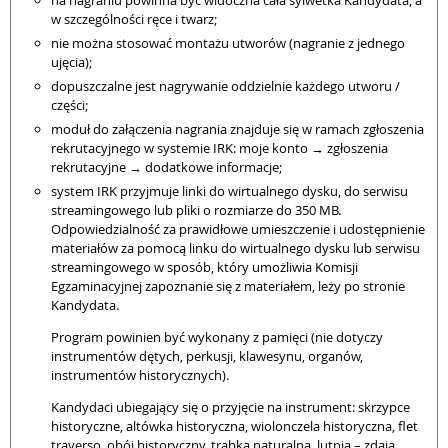
na nagraniu powinna być widoczna cała sylwetka Kandydata, a
w szczególności ręce i twarz;
nie można stosować montażu utworów (nagranie z jednego
ujęcia);
dopuszczalne jest nagrywanie oddzielnie każdego utworu /
części;
moduł do załączenia nagrania znajduje się w ramach zgłoszenia
rekrutacyjnego w systemie IRK: moje konto → zgłoszenia
rekrutacyjne → dodatkowe informacje;
system IRK przyjmuje linki do wirtualnego dysku, do serwisu
streamingowego lub pliki o rozmiarze do 350 MB.
Odpowiedzialność za prawidłowe umieszczenie i udostępnienie
materiałów za pomocą linku do wirtualnego dysku lub serwisu
streamingowego w sposób, który umożliwia Komisji
Egzaminacyjnej zapoznanie się z materiałem, leży po stronie
Kandydata.
Program powinien być wykonany z pamięci (nie dotyczy
instrumentów dętych, perkusji, klawesynu, organów,
instrumentów historycznych).
Kandydaci ubiegający się o przyjęcie na instrument: skrzypce
historyczne, altówka historyczna, wiolonczela historyczna, flet
traverso, obój historyczny, trąbka naturalna, lutnia – zdają