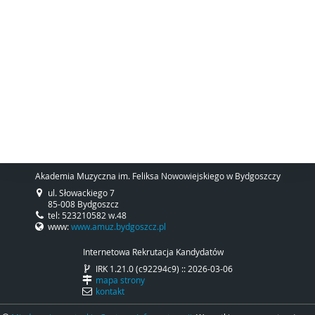
Akademia Muzyczna im. Feliksa Nowowiejskiego w Bydgoszczy
ul. Słowackiego 7
85-008 Bydgoszcz
tel: 523210582 w.48
www:
www.amuz.bydgoszcz.pl
Internetowa Rekrutacja Kandydatów
IRK 1.21.0 (c92294c9) :: 2026-03-06
mapa strony
kontakt