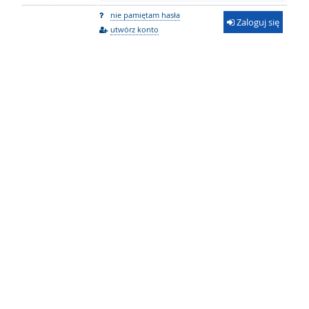
nie pamiętam hasła
Zaloguj się
utwórz konto