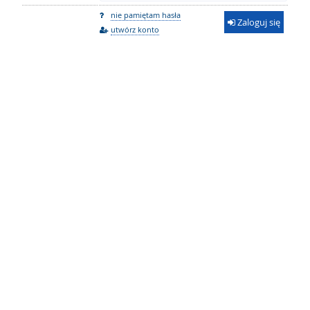
nie pamiętam hasła
Zaloguj się
utwórz konto