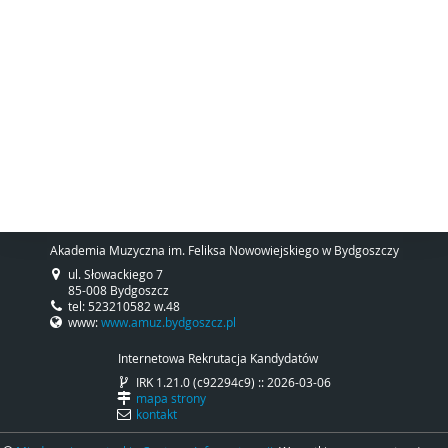
Akademia Muzyczna im. Feliksa Nowowiejskiego w Bydgoszczy
ul. Słowackiego 7
85-008 Bydgoszcz
tel: 523210582 w.48
www:
www.amuz.bydgoszcz.pl
Internetowa Rekrutacja Kandydatów
IRK 1.21.0 (c92294c9) :: 2026-03-06
mapa strony
kontakt