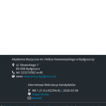
Akademia Muzyczna im. Feliksa Nowowiejskiego w Bydgoszczy
ul. Słowackiego 7
85-008 Bydgoszcz
tel: 523210582 w.48
www:
www.amuz.bydgoszcz.pl
Internetowa Rekrutacja Kandydatów
IRK 1.21.0 (c92294c9) :: 2026-03-06
mapa strony
kontakt