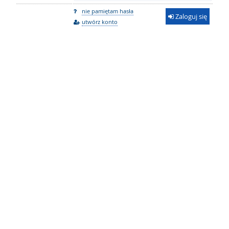
nie pamiętam hasła
Zaloguj się
utwórz konto