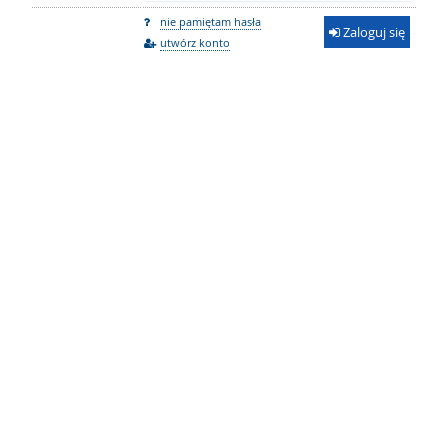
nie pamiętam hasła
Zaloguj się
utwórz konto