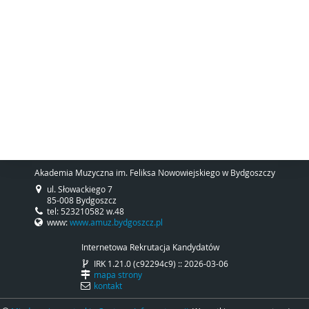
Akademia Muzyczna im. Feliksa Nowowiejskiego w Bydgoszczy
ul. Słowackiego 7
85-008 Bydgoszcz
tel: 523210582 w.48
www:
www.amuz.bydgoszcz.pl
Internetowa Rekrutacja Kandydatów
IRK 1.21.0 (c92294c9) :: 2026-03-06
mapa strony
kontakt