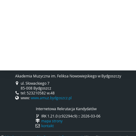
Akademia Muzyczna im. Feliksa Nowowiejskiego w Bydgoszczy
ul. Słowackiego 7
85-008 Bydgoszcz
tel: 523210582 w.48
www:
www.amuz.bydgoszcz.pl
Internetowa Rekrutacja Kandydatów
IRK 1.21.0 (c92294c9) :: 2026-03-06
mapa strony
kontakt