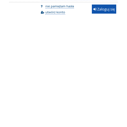
nie pamiętam hasła
Zaloguj się
utwórz konto