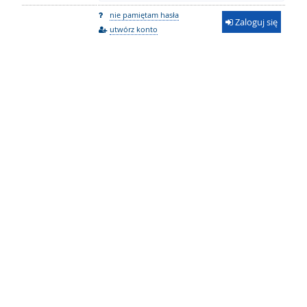
nie pamiętam hasła
Zaloguj się
utwórz konto