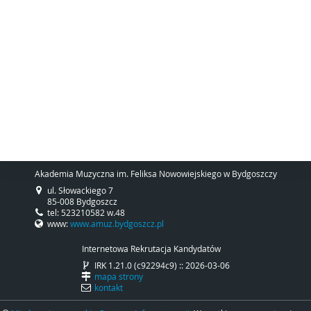
Akademia Muzyczna im. Feliksa Nowowiejskiego w Bydgoszczy
ul. Słowackiego 7
85-008 Bydgoszcz
tel: 523210582 w.48
www:
www.amuz.bydgoszcz.pl
Internetowa Rekrutacja Kandydatów
IRK 1.21.0 (c92294c9) :: 2026-03-06
mapa strony
kontakt