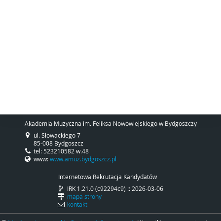
Akademia Muzyczna im. Feliksa Nowowiejskiego w Bydgoszczy
ul. Słowackiego 7
85-008 Bydgoszcz
tel: 523210582 w.48
www:
www.amuz.bydgoszcz.pl
Internetowa Rekrutacja Kandydatów
IRK 1.21.0 (c92294c9) :: 2026-03-06
mapa strony
kontakt