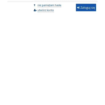
nie pamiętam hasła
Zaloguj się
utwórz konto