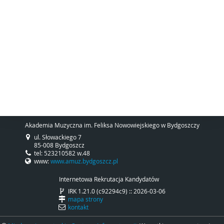
Akademia Muzyczna im. Feliksa Nowowiejskiego w Bydgoszczy
ul. Słowackiego 7
85-008 Bydgoszcz
tel: 523210582 w.48
www:
www.amuz.bydgoszcz.pl
Internetowa Rekrutacja Kandydatów
IRK 1.21.0 (c92294c9) :: 2026-03-06
mapa strony
kontakt