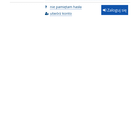
nie pamiętam hasła
Zaloguj się
utwórz konto