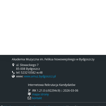
Akademia Muzyczna im. Feliksa Nowowiejskiego w Bydgoszczy
ul. Słowackiego 7
85-008 Bydgoszcz
tel: 523210582 w.48
www:
www.amuz.bydgoszcz.pl
Internetowa Rekrutacja Kandydatów
IRK 1.21.0 (c92294c9) :: 2026-03-06
mapa strony
kontakt