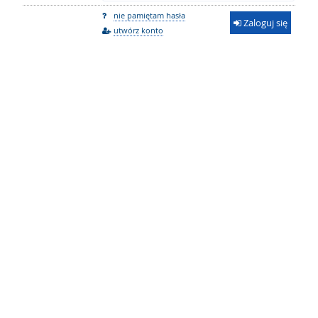
nie pamiętam hasła
Zaloguj się
utwórz konto