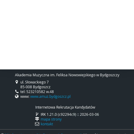
Akademia Muzyczna im. Feliksa Nowowiejskiego w Bydgoszczy
ul. Słowackiego 7
85-008 Bydgoszcz
tel: 523210582 w.48
www:
www.amuz.bydgoszcz.pl
Internetowa Rekrutacja Kandydatów
IRK 1.21.0 (c92294c9) :: 2026-03-06
mapa strony
kontakt