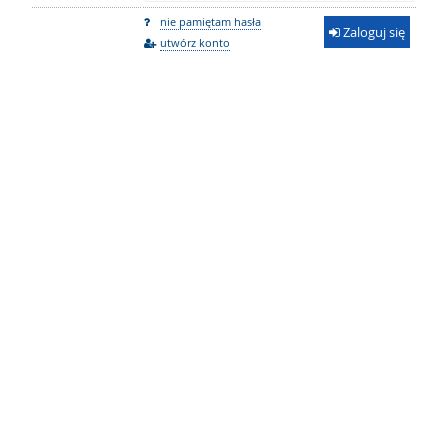
nie pamiętam hasła
Zaloguj się
utwórz konto