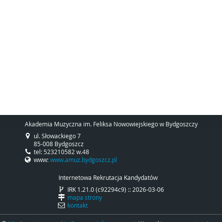
Akademia Muzyczna im. Feliksa Nowowiejskiego w Bydgoszczy
ul. Słowackiego 7
85-008 Bydgoszcz
tel: 523210582 w.48
www:
www.amuz.bydgoszcz.pl
Internetowa Rekrutacja Kandydatów
IRK 1.21.0 (c92294c9) :: 2026-03-06
mapa strony
kontakt