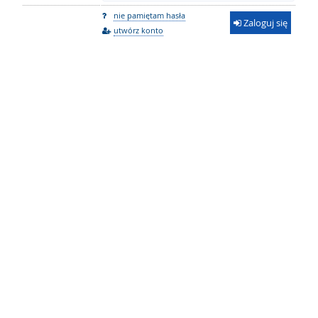
nie pamiętam hasła
Zaloguj się
utwórz konto