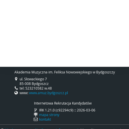
Akademia Muzyczna im. Feliksa Nowowiejskiego w Bydgoszczy
ul. Słowackiego 7
85-008 Bydgoszcz
tel: 523210582 w.48
www:
www.amuz.bydgoszcz.pl
Internetowa Rekrutacja Kandydatów
IRK 1.21.0 (c92294c9) :: 2026-03-06
mapa strony
kontakt