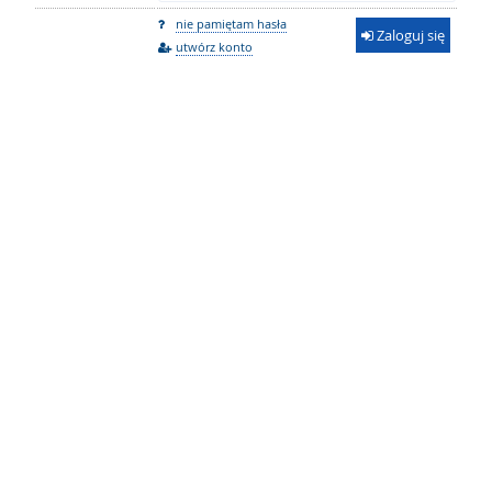
nie pamiętam hasła
Zaloguj się
utwórz konto