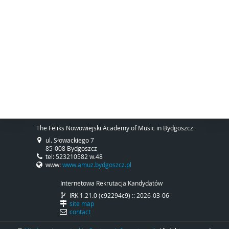
The Feliks Nowowiejski Academy of Music in Bydgoszcz
ul. Słowackiego 7
85-008 Bydgoszcz
tel: 523210582 w.48
www:
www.amuz.bydgoszcz.pl
Internetowa Rekrutacja Kandydatów
IRK 1.21.0 (c92294c9) :: 2026-03-06
site map
contact