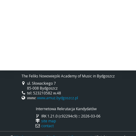
The Feliks Nowowiejski Academy of Music in Bydgoszcz
ul. Słowackiego 7
85-008 Bydgoszcz
tel: 523210582 w.48
www:
www.amuz.bydgoszcz.pl
Internetowa Rekrutacja Kandydatów
IRK 1.21.0 (c92294c9) :: 2026-03-06
site map
contact