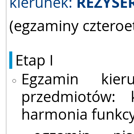
REŻYSE
kierunek:
(egzaminy cztero
Etap I
Egzamin kier
przedmiotów: k
harmonia funkcy