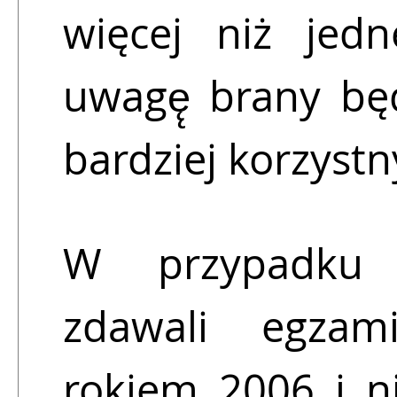
więcej niż jed
uwagę̨ brany bę
bardziej korzyst
W przypadku 
zdawali egzam
rokiem 2006 i n