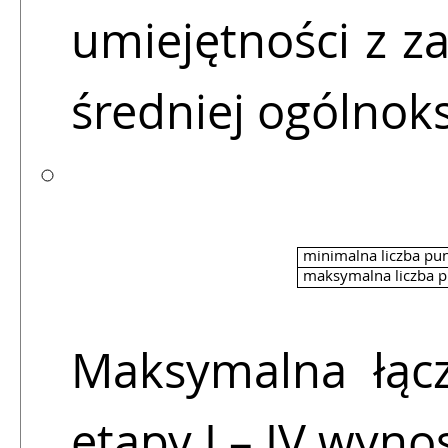
umiejętności z z
średniej ogólnoks
minimalna liczba pu
maksymalna liczba 
Maksymalna łąc
etapy I – IV wynos