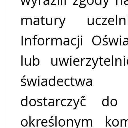
matury uczel
Informacji Oświa
lub uwierzytelni
świadectwa d
dostarczyć́ do
określonym kom