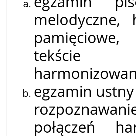
egzamin pi
melodyczne, 
pamięciowe,
tekście
harmonizowani
egzamin ustny 
rozpoznawani
połączeń har