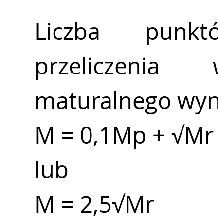
Liczba punk
przeliczenia
maturalnego wyn
M = 0,1Mp + √Mr 
lub
M = 2,5√Mr