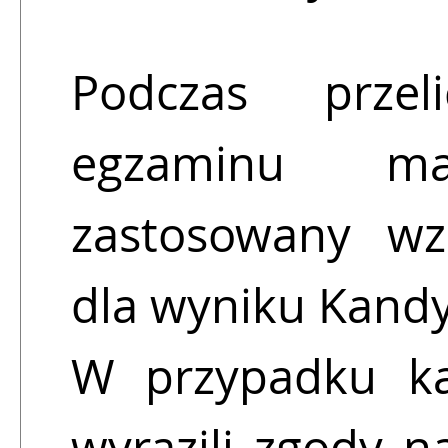
Podczas prze
egzaminu mat
zastosowany wzó
dla wyniku Kand
W przypadku ka
wyrazili zgody 