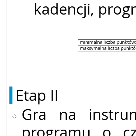
kadencji, progr
minimalna liczba punktów
maksymalna liczba punktó
Etap II
Gra na instrum
programu o cz