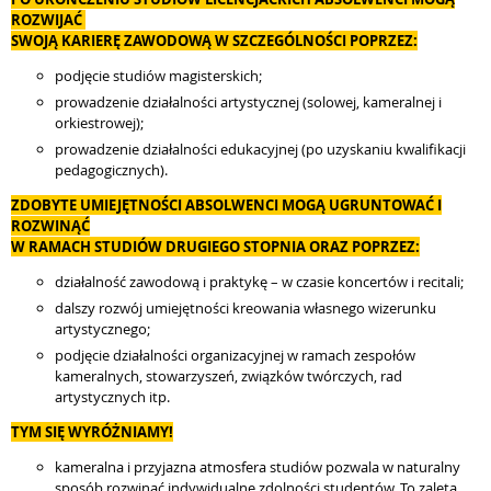
ROZWIJAĆ
SWOJĄ KARIERĘ ZAWODOWĄ W SZCZEGÓLNOŚCI POPRZEZ:
podjęcie studiów magisterskich;
prowadzenie działalności artystycznej (solowej, kameralnej i
orkiestrowej);
prowadzenie działalności edukacyjnej (po uzyskaniu kwalifikacji
pedagogicznych).
ZDOBYTE UMIEJĘTNOŚCI ABSOLWENCI MOGĄ UGRUNTOWAĆ I
ROZWINĄĆ
W RAMACH STUDIÓW DRUGIEGO STOPNIA ORAZ POPRZEZ:
działalność zawodową i praktykę – w czasie koncertów i recitali;
dalszy rozwój umiejętności kreowania własnego wizerunku
artystycznego;
podjęcie działalności organizacyjnej w ramach zespołów
kameralnych, stowarzyszeń, związków twórczych, rad
artystycznych itp.
TYM SIĘ WYRÓŻNIAMY!
kameralna i przyjazna atmosfera studiów pozwala w naturalny
sposób rozwinąć indywidualne zdolności studentów. To zaleta