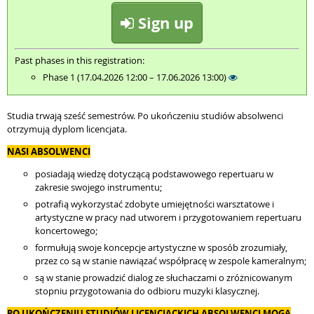
Sign up
Past phases in this registration:
Phase 1 (17.04.2026 12:00 – 17.06.2026 13:00)
Studia trwają sześć semestrów. Po ukończeniu studiów absolwenci
otrzymują dyplom licencjata.
NASI ABSOLWENCI
posiadają wiedzę dotyczącą podstawowego repertuaru w
zakresie swojego instrumentu;
potrafią wykorzystać zdobyte umiejętności warsztatowe i
artystyczne w pracy nad utworem i przygotowaniem repertuaru
koncertowego;
formułują swoje koncepcje artystyczne w sposób zrozumiały,
przez co są w stanie nawiązać współpracę w zespole kameralnym;
są w stanie prowadzić dialog ze słuchaczami o zróżnicowanym
stopniu przygotowania do odbioru muzyki klasycznej.
PO UKOŃCZENIU STUDIÓW LICENCJACKICH ABSOLWENCI MOGĄ