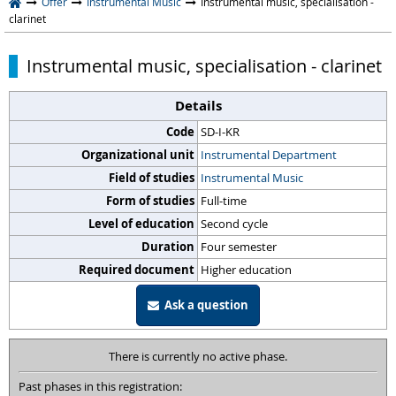
Offer
Instrumental Music
Instrumental music, specialisation -
clarinet
Instrumental music, specialisation - clarinet
Details
Code
SD-I-KR
Organizational unit
Instrumental Department
Field of studies
Instrumental Music
Form of studies
Full-time
Level of education
Second cycle
Duration
Four semester
Required document
Higher education
Ask a question
There is currently no active phase.
Past phases in this registration: