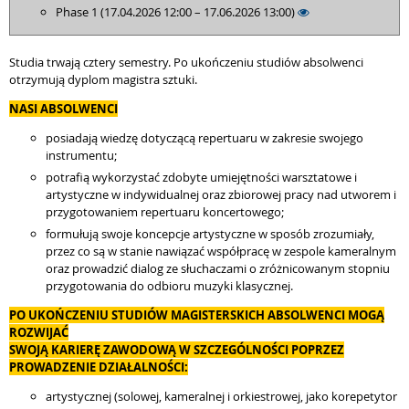
Phase 1 (17.04.2026 12:00 – 17.06.2026 13:00)
Studia trwają cztery semestry. Po ukończeniu studiów absolwenci
otrzymują dyplom magistra sztuki.
NASI ABSOLWENCI
posiadają wiedzę dotyczącą repertuaru w zakresie swojego
instrumentu;
potrafią wykorzystać zdobyte umiejętności warsztatowe i
artystyczne w indywidualnej oraz zbiorowej pracy nad utworem i
przygotowaniem repertuaru koncertowego;
formułują swoje koncepcje artystyczne w sposób zrozumiały,
przez co są w stanie nawiązać współpracę w zespole kameralnym
oraz prowadzić dialog ze słuchaczami o zróżnicowanym stopniu
przygotowania do odbioru muzyki klasycznej.
PO UKOŃCZENIU STUDIÓW MAGISTERSKICH ABSOLWENCI MOGĄ
ROZWIJAĆ
SWOJĄ KARIERĘ ZAWODOWĄ W SZCZEGÓLNOŚCI POPRZEZ
PROWADZENIE DZIAŁALNOŚCI:
artystycznej (solowej, kameralnej i orkiestrowej, jako korepetytor