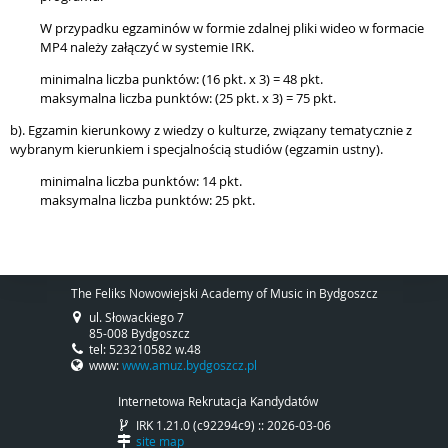
W przypadku egzaminów w formie zdalnej pliki wideo w formacie
MP4 należy załączyć w systemie IRK.
minimalna liczba punktów: (16 pkt. x 3) = 48 pkt.
maksymalna liczba punktów: (25 pkt. x 3) = 75 pkt.
b). Egzamin kierunkowy z wiedzy o kulturze, związany tematycznie z
wybranym kierunkiem i specjalnością studiów (egzamin ustny).
minimalna liczba punktów: 14 pkt.
maksymalna liczba punktów: 25 pkt.
The Feliks Nowowiejski Academy of Music in Bydgoszcz
ul. Słowackiego 7
85-008 Bydgoszcz
tel: 523210582 w.48
www:
www.amuz.bydgoszcz.pl
Internetowa Rekrutacja Kandydatów
IRK 1.21.0 (c92294c9) :: 2026-03-06
site map