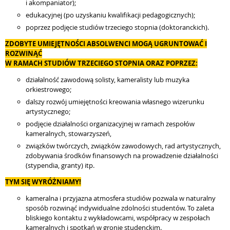
i akompaniator);
edukacyjnej (po uzyskaniu kwalifikacji pedagogicznych);
poprzez podjęcie studiów trzeciego stopnia (doktoranckich).
ZDOBYTE UMIEJĘTNOŚCI ABSOLWENCI MOGĄ UGRUNTOWAĆ I
ROZWINĄĆ
W RAMACH STUDIÓW TRZECIEGO STOPNIA ORAZ POPRZEZ:
działalność zawodową solisty, kameralisty lub muzyka
orkiestrowego;
dalszy rozwój umiejętności kreowania własnego wizerunku
artystycznego;
podjęcie działalności organizacyjnej w ramach zespołów
kameralnych, stowarzyszeń,
związków twórczych, związków zawodowych, rad artystycznych,
zdobywania środków finansowych na prowadzenie działalności
(stypendia, granty) itp.
TYM SIĘ WYRÓŻNIAMY!
kameralna i przyjazna atmosfera studiów pozwala w naturalny
sposób rozwinąć indywidualne zdolności studentów. To zaleta
bliskiego kontaktu z wykładowcami, współpracy w zespołach
kameralnych i spotkań w gronie studenckim.