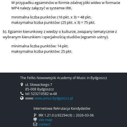
W przypadku egzaminów w formie zdalnej pliki wideo w formacie
MP4 należy załączyć w systemie IRK.
minimalna liczba punktów: (16 pkt. x 3) = 48 pkt.
maksymalna liczba punktów: (25 pkt. x 3) = 75 pkt.
b). Egzamin kierunkowy z wiedzy o kulturze, związany tematycznie z
wybranym kierunkiem i specjalnością studiów (egzamin ustny).
minimalna liczba punktów: 14 pkt.
maksymalna liczba punktów: 25 pkt.
The Feliks Nowowiejski Academy of Music in Bydgoszcz
ul. Słowackiego 7
85-008 Bydgoszcz
tel: 523210582 w.48
www:
www.amuz.bydgoszcz.pl
Internetowa Rekrutacja Kandydatów
IRK 1.21.0 (c92294c9) :: 2026-03-06
site map
contact