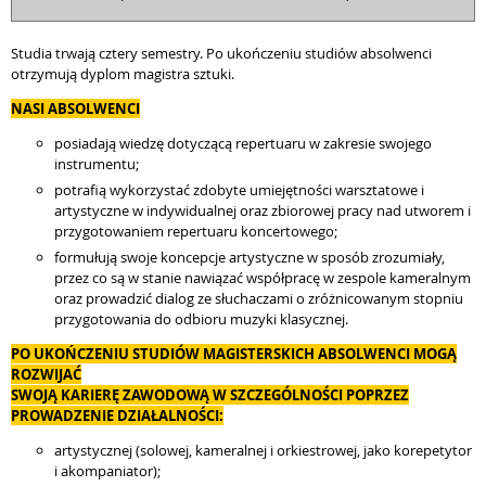
Studia trwają cztery semestry. Po ukończeniu studiów absolwenci
otrzymują dyplom magistra sztuki.
NASI ABSOLWENCI
posiadają wiedzę dotyczącą repertuaru w zakresie swojego
instrumentu;
potrafią wykorzystać zdobyte umiejętności warsztatowe i
artystyczne w indywidualnej oraz zbiorowej pracy nad utworem i
przygotowaniem repertuaru koncertowego;
formułują swoje koncepcje artystyczne w sposób zrozumiały,
przez co są w stanie nawiązać współpracę w zespole kameralnym
oraz prowadzić dialog ze słuchaczami o zróżnicowanym stopniu
przygotowania do odbioru muzyki klasycznej.
PO UKOŃCZENIU STUDIÓW MAGISTERSKICH ABSOLWENCI MOGĄ
ROZWIJAĆ
SWOJĄ KARIERĘ ZAWODOWĄ W SZCZEGÓLNOŚCI POPRZEZ
PROWADZENIE DZIAŁALNOŚCI:
artystycznej (solowej, kameralnej i orkiestrowej, jako korepetytor
i akompaniator);