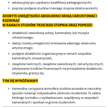
edukacyjnej (po uzyskaniu kwalifikacji pedagogicznych);
poprzez podjęcie studiów trzeciego stopnia (doktoranckich).
ZDOBYTE UMIEJĘTNOŚCI ABSOLWENCI MOGĄ UGRUNTOWAĆ I
ROZWINĄĆ
W RAMACH STUDIÓW TRZECIEGO STOPNIA ORAZ POPRZEZ:
działalność zawodową solisty, kameralisty lub muzyka
orkiestrowego;
dalszy rozwój umiejętności kreowania własnego wizerunku
artystycznego;
podjęcie działalności organizacyjnej w ramach zespołów
kameralnych, stowarzyszeń,
związków twórczych, związków zawodowych, rad artystycznych,
zdobywania środków finansowych na prowadzenie działalności
(stypendia, granty) itp.
TYM SIĘ WYRÓŻNIAMY!
kameralna i przyjazna atmosfera studiów pozwala w naturalny
sposób rozwinąć indywidualne zdolności studentów. To zaleta
bliskiego kontaktu z wykładowcami, współpracy w zespołach
kameralnych i spotkań w gronie studenckim.