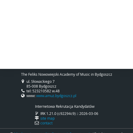
The Feliks Nowowiejski Academy of Music in Bydgoszcz
ul. Słowackiego 7
85-008 Bydgoszcz
tel: 523210582 w.48
www:
www.amuz.bydgoszcz.pl
Internetowa Rekrutacja Kandydatów
IRK 1.21.0 (c92294c9) :: 2026-03-06
site map
contact